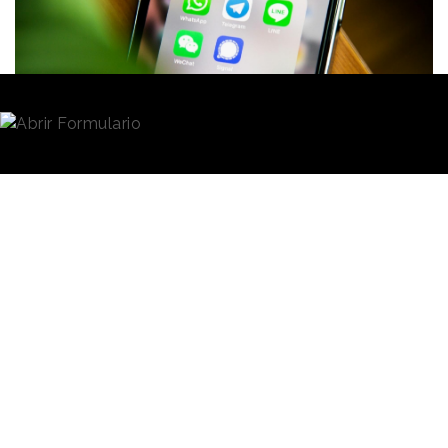
notablemente por debajo del
81,2
% obtenido en la
segunda oleada de 2025, y refleja un decrecimiento
progresivo, ya que el medio ha perdido casi diez
puntos de penetración en comparación con la última
vez que lideró el ranking de audiencia, en abril de
2021 (85,2%).
Redacción
30/06/2026 · 08:13
Agréganos como fuente preferida en Google
WhatsApp
ha comenzado a habilitar la
reserva de
nombres de usuario
para sus más de 3.000
millones de usuarios. La funcionalidad permitirá
iniciar conversaciones sin necesidad de compartir
previamente el número de teléfono y supone uno de
los mayores cambios introducidos en la aplicación
desde su lanzamiento en 2009.