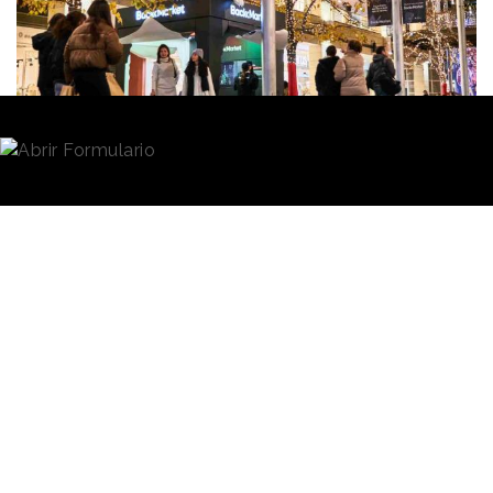
Redacción
13/12/2022 · 08:00
Back Market,
la compañía de reparación y venta de
dispositivos de segunda mano reacondicionados, ha
inaugurado
un
showroom
provisional
en el centro
comercial La Maquinista, ubicado en Barcelona. Esta
es la primera vez que la marca se dota en el
mercado español de un espacio físico en el que
mostrar sus productos a los consumidores y donde
estos
pueden probar los aparatos
reacondicionados
y consultar sus dudas acerca de
los productos disponibles.