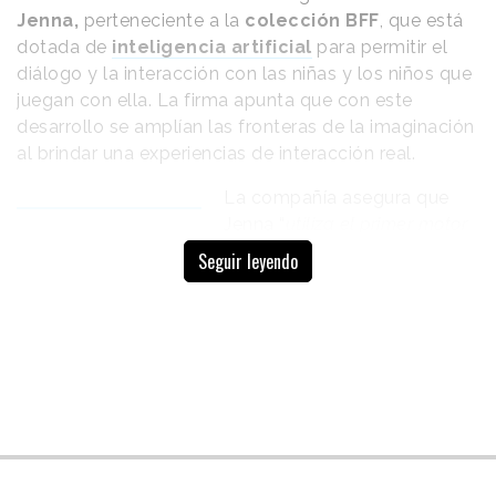
Jenna,
perteneciente a la
colección BFF
, que está
dotada de
inteligencia artificial
para permitir el
diálogo y la interacción con las niñas y los niños que
juegan con ella. La firma apunta que con este
desarrollo se amplían las fronteras de la imaginación
al brindar una experiencias de interacción real.
La compañía asegura que
Jenna “
utiliza el primer motor
“Jenna es capaz
de inteligencia emocional del
Seguir leyendo
de entender el
mundo
”, lo que le permite
interpretar diálogos y
lenguaje natural
tomar decisiones de
que usamos las
manera autónoma
sobre
personas, de
sus respuestas y expresiones
sentir e
faciales en tiempo real para
ofrecer la mejor
interpretar
conversación. “
Jenna es
emociones”
capaz de entender el