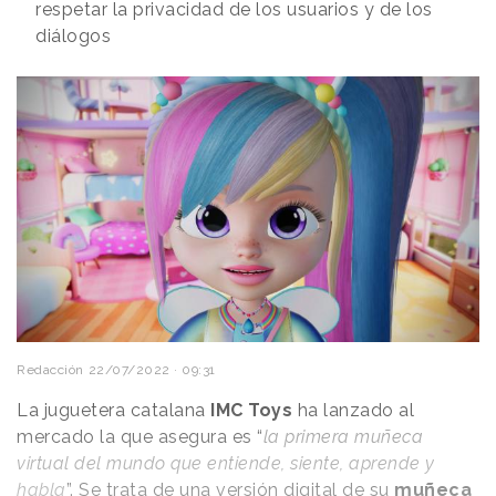
respetar la privacidad de los usuarios y de los
diálogos
Redacción
22/07/2022 · 09:31
La juguetera catalana
IMC Toys
ha lanzado al
mercado la que asegura es “
la primera muñeca
virtual del mundo que entiende, siente, aprende y
habla
”. Se trata de una versión digital de su
muñeca