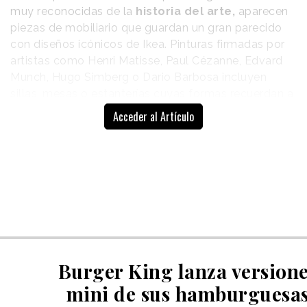
muy reconocidas de la
historia del arte,
aparecen
piezas de mobiliario que guardan un gran parecido
con diseños icónicos de Ikea. Pinturas firmadas por
artistas como Henri Matisse, Paul Cézanne, Edvard
Munch, Hugo Simberg o Dario Barbosa incluyen
sillas, mesas o estanterías cuyas formas recuerdan a
productos actuales del catálogo de la marca
Acceder al Artículo
sueca.
A partir de esta observación, la campaña plantea un
giro en el relato habitual sobre el precio: si esos
objetos encajan de manera natural en obras que han
atravesado generaciones, quizá el verdadero valor
del diseño no esté reñido con su accesibilidad.
Burger King lanza version
mini de sus hamburguesa