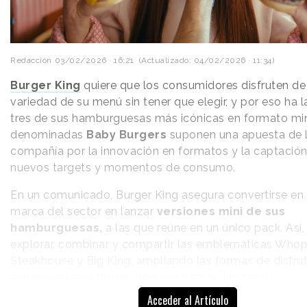
cotidiano.
Redacción
03/02/2026 · 16:21
(Actualizado: 04/02/2026 · 11:34)
Burger King
quiere que los consumidores disfruten de
variedad de su menú sin tener que elegir, y por eso ha 
tres de sus hamburguesas más icónicas en formato min
denominadas
Baby Burgers
suponen una apuesta de 
compañía por la innovación en formatos y la captació
nuevos targets y momentos de consumo.
En un comunicado, Burger King asegura convertirse en 
marca del sector en lanzar
versiones mini de sus
hamburguesas,
a las que reúne en un único pack. Así, 
explorar, combinar y compartir las emblemáticas Whop
Steakhouse y Big King, ampliando las formas de disfruta
aunque estarán disponibles por tiempo limitado.
Acceder al Artículo
Burger King presenta Baby Burgers como una propuesta