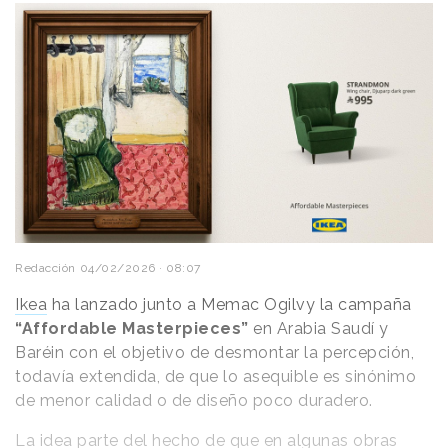
Redacción
04/02/2026 · 08:07
Ikea
ha lanzado junto a Memac Ogilvy la campaña
“Affordable Masterpieces”
en Arabia Saudí y
Baréin con el objetivo de desmontar la percepción,
todavía extendida, de que lo asequible es sinónimo
de menor calidad o de diseño poco duradero.
La idea parte del hecho de que en algunas obras