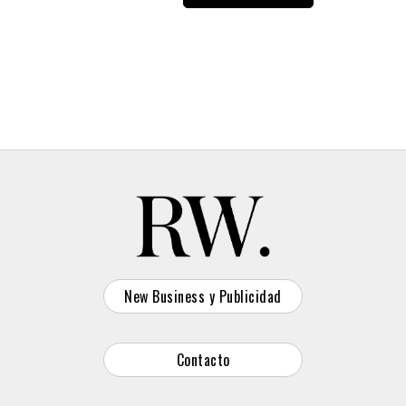
y divertida, pensada para encajar en momentos diferen
tradicionales, como una fiesta en casa, un aperitivo im
en el coche. Con ello ofrece una nueva experiencia qu
la variedad y que permite un disfrute
más social, flex
personalizada.
New Business y Publicidad
Contacto