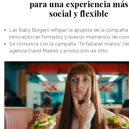
para una experiencia más
social y flexible
Las Baby Burgers reflejan la apuesta de la compañía 
innovación en formatos y nuevos momentos de co
Se comunica con la campaña “Te faltarán manos”, id
agencia David Madrid y producción de Attic
La campaña combina diferentes formatos. Además
de piezas audiovisuales para redes sociales y
soportes digitales en tiendas y centros comerciales,
Ikea ha desarrollado una activación en tienda que
adopta el lenguaje de un museo. Reproducciones de
las obras, acompañadas de narraciones en audio con
el tono reconocible de la marca, invitan al recorrido y
refuerzan la comparación entre
arte y mobiliario