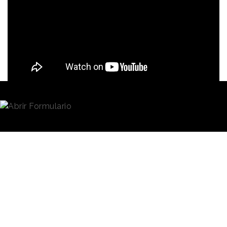
Redacción
16/07/2020 · 08:59
Una de las tendencias que se ha visto reforzada a
raíz de la pandemia de coronavirus es la
digitalización
de los puntos de venta. La distancia
social requerida en estos tiempos y las medidas de
higiene y seguridad obligarán a las tiendas físicas a
apostar por la
tecnología
para garantizar, no solo
su rendimiento y productividad, sino también su
supervivencia.
En este sentido, el carrito de la compra inteligente