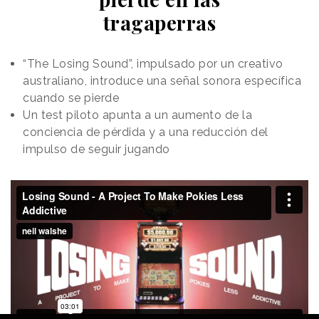
hispanohablante, y junto a varios
perfiles
tragaperras
influyentes tanto en la esfera social y cultural,
como en la religiosa.
Así, se ha asociado con el
cantante venezolano Carlos Baute, el músico
“The Losing Sound”, impulsado por un creativo
méxicano Alexander Acha, el actor español Jaime
australiano, introduce una señal sonora específica
Lorente, la psicóloga española Isabel Rojas Estapé,
cuando se pierde
el sacerdote argentino Marías Jurado; Olga María del
Un test piloto apunta a un aumento de la
Redentor, Superiora General y fundadora de las
conciencia de pérdida y a una reducción del
Carmelitas Samaritanas del Corazón de Jesús; José
impulso de seguir jugando
Ignacio Munilla, Obispo de Orihuela-Alicante; o el
creador de contenido Rene ZZ.