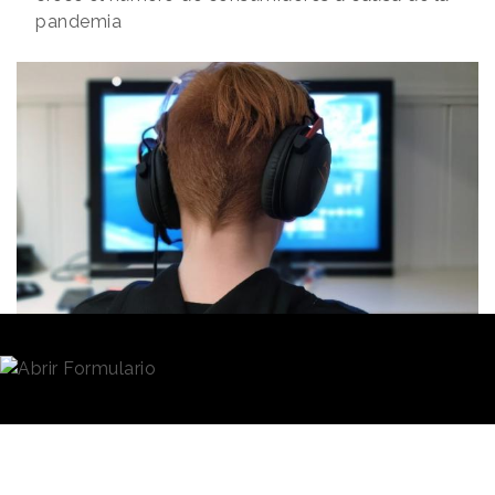
pandemia
Redacción
11/11/2020 · 10:35
El mundo del
gaming
no deja de reinventarse, como
hemos visto esta semana con la creación de
"Unboxing"
, el cortometraje de Netflix y PS5 rodado y
transmitido en directo para presentar la nueva