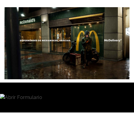
Redacción
26/02/2025 · 12:18
McDonald's
no cuenta con servicio propio de
reparto de comida a domicilio,
sino que realiza
sus entregas a través de plataformas como Just Eat,
Glovo o Uber Eats. Quizá por eso valore
especialmente el trabajo que realizan los
profesionales que trabajan para hacer llegar su