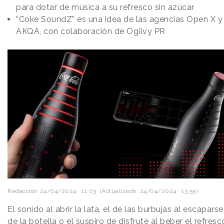
para dotar de música a su refresco sin azúcar
“Coke SoundZ” es una idea de las agencias Open X y
AKQA, con colaboración de Ogilvy PR
Redacción
24/04/2024 · 11:03
(Actualizado: 24/04/2024 · 13:55)
El sonido al abrir la lata, el de las burbujas al escaparse
de la botella o el suspiro de disfrute al beber el refresc