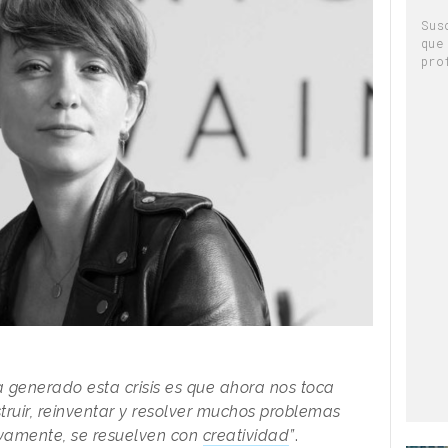
Sus
que
pro
a generado esta crisis es que ahora nos toca
ruir, reinventar y resolver muchos problemas
sivamente, se resuelven con
creatividad
”
.