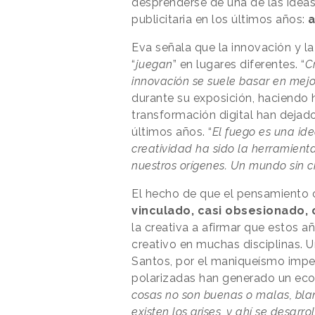
desprenderse de una de las ideas
publicitaria en los últimos años:
a
Eva señala que la innovación y la
“
juegan
” en lugares diferentes. “
C
innovación se suele basar en mejo
durante su exposición, haciendo 
transformación digital han dejado
últimos años. “
El fuego es una ide
creatividad ha sido la herramien
nuestros orígenes. Un mundo sin c
El hecho de que el pensamient
vinculado, casi obsesionado, c
la creativa a afirmar que estos a
creativo en muchas disciplinas. 
Santos, por el maniqueísmo imper
polarizadas han generado un ecos
cosas no son buenas o malas, blan
existen los grises, y ahí se desarr