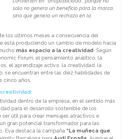
convierten en “antipublicidad”, porque no
solo no genera un beneficio para la marca,
sino que genera un rechazo en la
te los últimos meses a consecuencia del
se está produciendo un cambio de modelo hacia
 mucho
más espacio a la creatividad
. Según
onomic Forum, el pensamiento analítico, la
, el aprendizaje activo, la creatividad, la
co, se encuentran entre las diez habilidades de
s cinco años.
creatividad
tividad dentro de la empresa, en el sentido más
idad para el desarrollo sostenible de los
ser útil para crear mensajes atractivos e
 un gran potencial transformador para las
o, Eva destaca la campaña
“La muñeca que
ximity Barcelona para
Audi España
. Aunque el