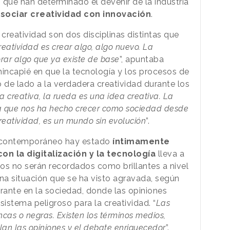
 que han determinado el devenir de la industria
sociar creatividad con innovación
.
 creatividad son dos disciplinas distintas que
reatividad es crear algo, algo nuevo. La
rar algo que ya existe de base
”, apuntaba
hincapié en que la tecnología y los procesos de
 de lado a la verdadera creatividad durante los
a creativa, la rueda es una idea creativa. La
ta que nos ha hecho crecer como sociedad desde
reatividad, es un mundo sin evolución
”.
o contemporáneo hay estado
íntimamente
on la digitalización y la tecnología
lleva a
ños no serán recordados como brillantes a nivel
Una situación que se ha visto agravada, según
ante en la sociedad, donde las opiniones
istema peligroso para la creatividad. “
Las
cas o negras. Existen los términos medios,
ollan las opiniones y el debate enriquecedor
”.