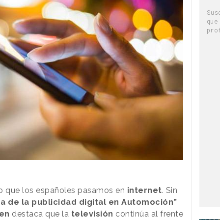
Sus
que
pro
po que los españoles pasamos en
internet
. Sin
a de la publicidad digital en Automoción”
sen
destaca que la
televisión
continúa al frente