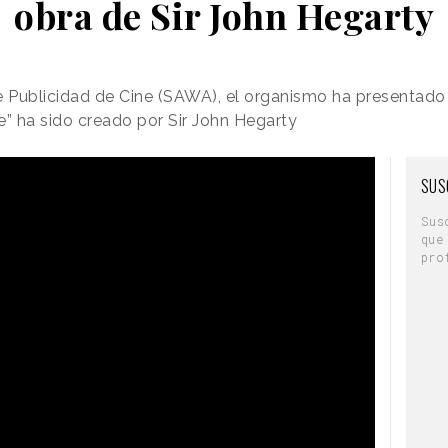
obra de Sir John Hegarty
de Publicidad de Cine (SAWA), el organismo ha presentad
e” ha sido creado por Sir John Hegarty
SUS
Sus
que
pro