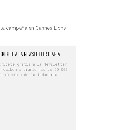
o la campaña en Cannes Lions
CRÍBETE A LA NEWSLETTER DIARIA
críbete gratis a la Newsletter
 reciben a diario más de 50.000
fesionales de la industria.