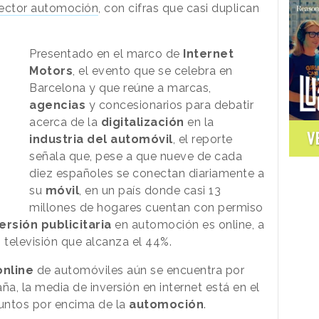
 sector automoción
, con cifras que casi duplican
Presentado en el marco de
Internet
Motors
, el evento que se celebra en
Barcelona y que reúne a marcas,
agencias
y concesionarios para debatir
acerca de la
digitalización
en la
V
industria del automóvil
, el reporte
señala que, pese a que nueve de cada
diez españoles se conectan diariamente a
su
móvil
, en un país donde casi 13
millones de hogares cuentan con permiso
ersión
publicitaria
en automoción es online, a
n televisión que alcanza el 44%.
online
de automóviles aún se encuentra por
ña, la media de inversión en internet está en el
puntos por encima de la
automoción
.