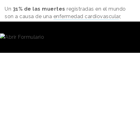
Un
31% de las muertes
registradas en el mundo
son a causa de una
enfermedad cardiovascula
r,
según los últimos datos recogidos por la OMS. Aun
así, se estima que con pequeños cambios en nuestra
rutina, como una
alimentación equilibrada
,
practicar ejercicio o dejar el tabaco, en 2025
podríamos haber reducido el 25% de las muertes
prematuras causadas por una afección
cardiovascular.
Con esta premisa, y bajo el
contexto de la celebración
La campaña
del
Día Mundial del
busca
Corazón
en más de un
centenar de países, la
concienciar
Fundación Española del
sobre los riesgos
Corazón (FEC) ha lanzado la
cardiovasculares
campaña
“Pon corazón a