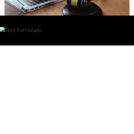
Redacción
14/04/2020 · 12:40
El
Consejo General del Notariado
ha acordado
por unanimidad que permitiría a los notarios la
autorización electrónica
de las pólizas para la
financiación de empresas y particulares a través de
videoconferencia y en la plataforma electrónica
notarial.
Mediante dicha plataforma,
utilizando cualquier
Las gestiones
ordenador, móvil o tablet, los
notariales
usuarios podrían relacionarse
con los
notarios
de su
podrían
elección para el
realizarse por
asesoramiento y