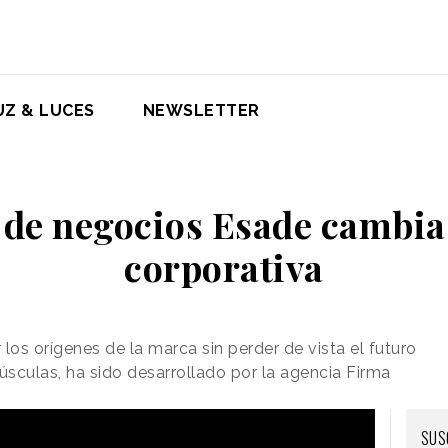
UZ & LUCES
NEWSLETTER
 de negocios Esade cambi
corporativa
 los orígenes de la marca sin perder de vista el futuro
úsculas, ha sido desarrollado por la agencia Firma
SUS