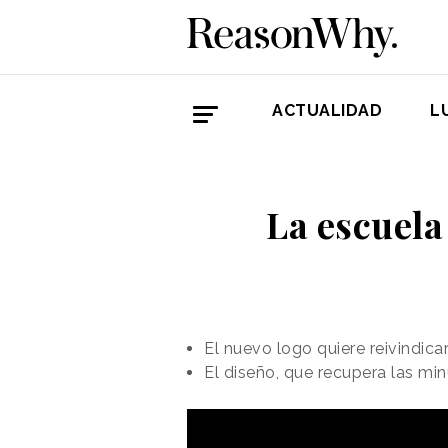
ACTUALIDAD
L
La escuela
El nuevo logo quiere reivindicar
El diseño, que recupera las min