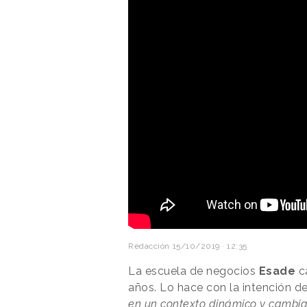
Redacción
15/10/2019 · 12:35
La escuela de negocios
Esade
c
años. Lo hace con la intención d
en un contexto dinámico y cambia