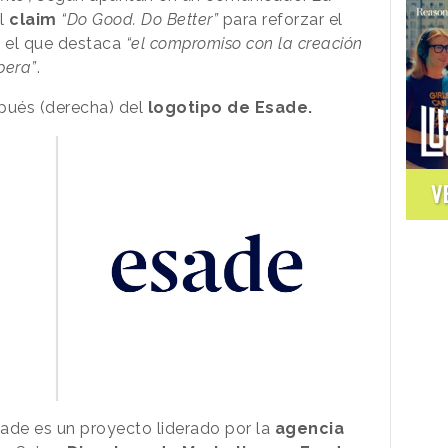
el
claim
“Do Good. Do Better”
para reforzar el
 el que destaca
“el compromiso con la creación
pera”
.
spués (derecha) del
logotipo de Esade.
V
de es un proyecto liderado por la
agencia