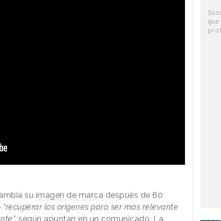
Sus
que
pro
ambia su
imagen de marca
después de 60
e
“recuperar los orígenes para ser más relevante
nte”,
según apuntan en un comunicado. La