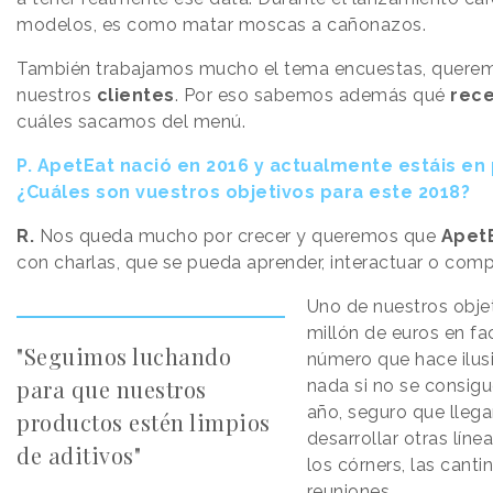
modelos, es como matar moscas a cañonazos.
También trabajamos mucho el tema encuestas, querem
nuestros
clientes
. Por eso sabemos además qué
rec
cuáles sacamos del menú.
P.
ApetEat nació en 2016 y actualmente estáis en
¿Cuáles son vuestros objetivos para este 2018?
R.
Nos queda mucho por crecer y queremos que
Apet
con charlas, que se pueda aprender, interactuar o comp
Uno de nuestros objet
millón de euros en fa
"Seguimos luchando
número que hace ilus
para que nuestros
nada si no se consig
año, seguro que lleg
productos estén limpios
desarrollar otras lín
de aditivos"
los córners, las canti
reuniones.