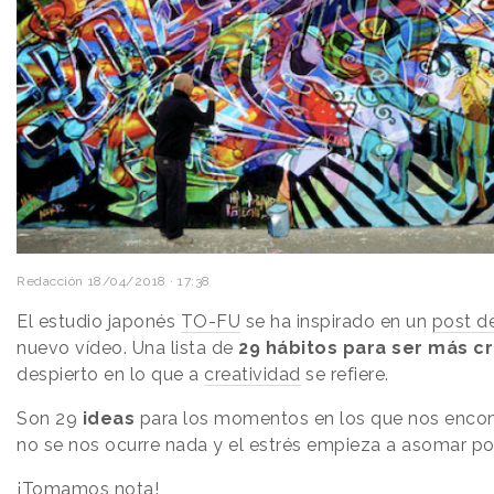
Redacción
18/04/2018 · 17:38
El estudio japonés
TO-FU
se ha inspirado en un
post d
nuevo vídeo. Una lista de
29 hábitos
para ser más cr
despierto en lo que a
creatividad
se refiere.
Son 29
ideas
para los momentos en los que nos encon
no se nos ocurre nada y el estrés empieza a asomar por 
¡Tomamos nota!