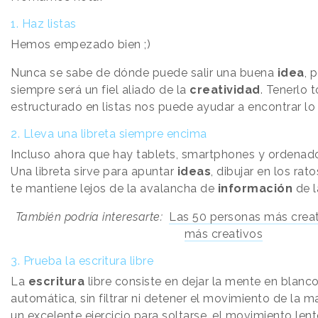
1. Haz listas
Hemos empezado bien ;)
Nunca se sabe de dónde
pued
e salir una buena
idea
, 
siempre será un fiel aliado de la
creatividad
. Tenerlo 
estructurado en listas nos puede ayudar a encontrar l
2. Lleva una libreta siempre encima
Incluso ahora que hay tablets, smartphones y ordenado
Una libreta sirve para apuntar
ideas
, dibujar en los rato
te mantiene lejos de la avalancha de
información
de l
También podría interesarte:
Las 50 personas más crea
más creativos
3. Prueba la escritura libre
La
escritura
libre consiste en dejar la mente en blanco
automática, sin filtrar ni detener el movimiento de la
un excelente ejercicio para soltarse, el movimiento lento