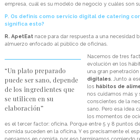
empresa, cuál es su modelo de negocio y cuáles son su
P.
Os definís como servicio digital de catering c
significa esto?
R.
ApetEat
nace para dar respuesta a una necesidad bás
almuerzo enfocado al público de oficinas.
Nacemos de tres facto
evolución en los háb
“Un plato preparado
una gran penetración
puede ser sano, depende
digitales
. Junto a e
los
hábitos de alim
de los ingredientes que
nos cuidamos más y
se utilicen en su
conscientes de la ne
elaboración”
sano. Pero esa idea ca
los momentos de ocio,
es el tercer factor: oficina. Porque entre 5 y 8 puntos 
comida suceden en la oficina. Y es precisamente el esp
pensamos en comida, por eso terminamos comiendo re