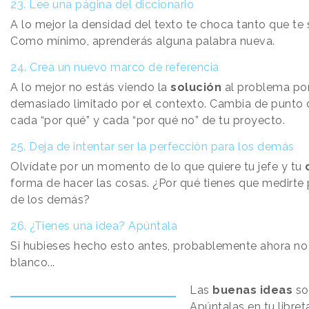
23. Lee una página del diccionario
A lo mejor la densidad del texto te choca tanto que te 
Como mínimo, aprenderás alguna palabra nueva.
24. Crea un nuevo marco de referencia
A lo mejor no estás viendo la
solución
al problema po
demasiado limitado por el contexto. Cambia de punto d
cada “por qué” y cada “por qué no” de tu proyecto.
25. Deja de intentar ser la perfección para los demás
Olvídate por un momento de lo que quiere tu jefe y tu
forma de hacer las cosas. ¿Por qué tienes que medirte
de los demás?
26. ¿Tienes una idea? Apúntala
Si hubieses hecho esto antes, probablemente ahora no 
blanco...
Las
buenas ideas
so
Apúntalas en tu libret