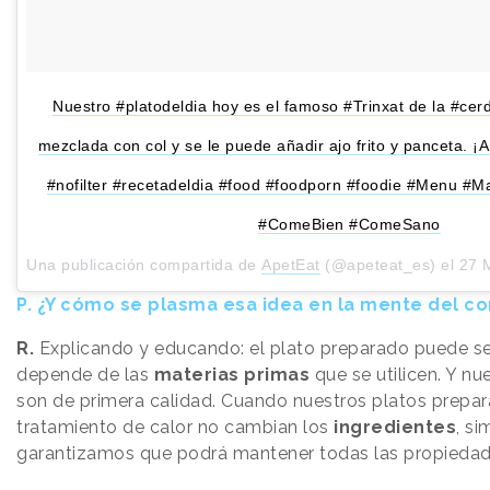
Nuestro #platodeldia hoy es el famoso #Trinxat de la #cer
mezclada con col y se le puede añadir ajo frito y panceta. ¡
#nofilter #recetadeldia #food #foodporn #foodie #Menu #M
#ComeBien #ComeSano
Una publicación compartida de
ApetEat
(@apeteat_es) el
27 
P.
¿Y cómo se plasma esa idea en la mente del c
R.
Explicando y educando: el plato preparado puede s
depende de las
materias primas
que se utilicen. Y nu
son de primera calidad. Cuando nuestros platos prepar
tratamiento de calor no cambian los
ingredientes
, s
garantizamos que podrá mantener todas las propiedad