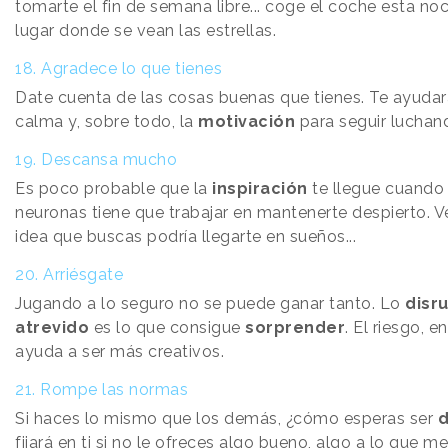
tomarte el fin de semana libre... coge el coche esta no
lugar donde se vean las estrellas.
18. Agradece lo que tienes
Date cuenta de las cosas buenas que tienes. Te ayudar
calma y, sobre todo, la
motivación
para seguir luchan
19. Descansa mucho
Es poco probable que la
inspiración
te llegue cuando
neuronas tiene que trabajar en mantenerte despierto. V
idea que buscas podría llegarte en sueños...
20. Arriésgate
Jugando a lo seguro no se puede ganar tanto. Lo
disr
atrevido
es lo que consigue
sorprender
. El riesgo, 
ayuda a ser más creativos.
21. Rompe las normas
Si haces lo mismo que los demás, ¿cómo esperas ser
d
fijará en ti si no le ofreces algo bueno, algo a lo que 