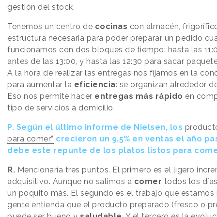
gestión del stock.
Tenemos un centro de
cocinas
con almacén, frigorífic
estructura necesaria para poder preparar un pedido cua
funcionamos con dos bloques de tiempo: hasta las 11:
antes de las 13:00, y hasta las 12:30 para sacar paquete
A la hora de realizar las entregas nos fijamos en la co
para aumentar la
eficiencia
: se organizan alrededor d
Eso nos permite hacer
entregas más rápido
en compa
tipo de servicios a domicilio.
P.
Según el último informe de Nielsen, los
producto
para comer”
crecieron un 9,5% en ventas el año pa
debe este repunte de los platos listos para com
R.
Mencionaría tres puntos. El primero es el ligero inc
adquisitivo. Aunque no salimos a
comer
todos los día
un poquito más. El segundo es el trabajo que estamos 
gente entienda que el producto preparado (fresco o p
puede ser bueno y
saludable
. Y el tercero es la evolu