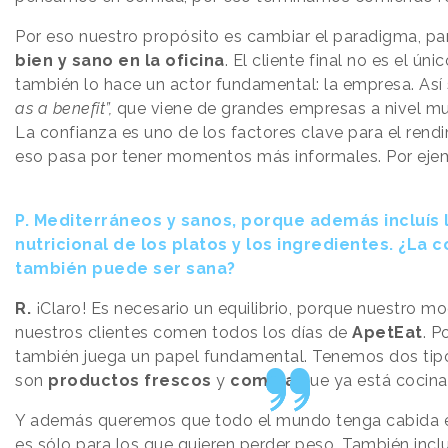
Por eso nuestro propósito es cambiar el paradigma, pa
bien y sano en la oficina
. El cliente final no es el úni
también lo hace un actor fundamental: la empresa. Así 
as a benefit”,
que viene de grandes empresas a nivel m
La confianza es uno de los factores clave para el rend
eso pasa por tener momentos más informales. Por eje
P.
Mediterráneos y sanos, porque además incluís 
nutricional de los platos y los ingredientes. ¿La
también puede ser sana?
R.
¡Claro! Es necesario un equilibrio, porque nuestro mo
nuestros clientes comen todos los días de
ApetEat
. P
también juega un papel fundamental. Tenemos dos tipo
son
productos frescos
y
comida
que ya está cocina
Y además queremos que todo el mundo tenga cabida e
es sólo para los que quieren perder peso. También inc