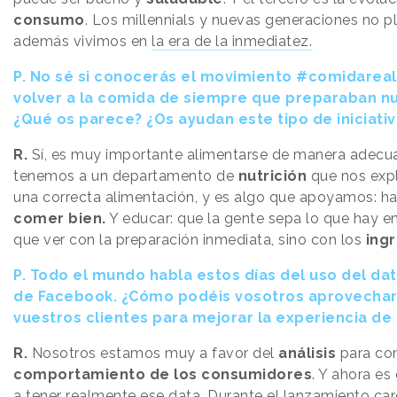
consumo
. Los millennials y nuevas generaciones no p
además vivimos en
la era de la inmediatez.
P.
No sé si conocerás el movimiento #comidareal
volver a la comida de siempre que preparaban n
¿Qué os parece? ¿Os ayudan este tipo de iniciati
R.
Sí, es muy importante alimentarse de manera adecu
tenemos a un departamento de
nutrición
que nos expl
una correcta alimentación, y es algo que apoyamos: ha
comer bien.
Y educar: que la gente sepa lo que hay en
que ver con la preparación inmediata, sino con los
ing
P.
Todo el mundo habla estos días del uso del dat
de Facebook. ¿Cómo podéis vosotros aprovechar
vuestros clientes para mejorar la experiencia d
R.
Nosotros estamos muy a favor del
análisis
para co
comportamiento de los consumidores
. Y ahora 
a tener realmente ese data. Durante el lanzamiento ca