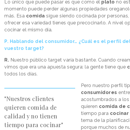
Lo único que puede pasar es que como el
plato
no est
momento puede perder algunas propiedades oreganolé
más. Esa
comida
sigue siendo cocinada por personas,
ofrecer esa variedad tienes que precocinarlo. A nivel o
cocinar el mismo día.
P.
Hablando del consumidor… ¿Cuál es el perfil de
vuestro target?
R.
Nuestro público target varía bastante. Cuando crea
vimos que era una apuesta segura: la gente tiene que
todos los días.
Pero nuestro perfil ti
consumidores
entre
"Nuestros clientes
acostumbrados a los 
quieren comida de
quieren
comida de c
tiempo para
cocinar
calidad y no tienen
tema de la planificac
tiempo para cocinar"
porque muchos de nue