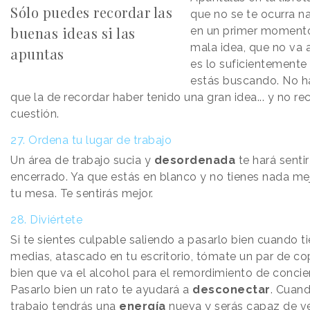
Sólo puedes recordar las
que no se te ocurra n
buenas ideas si las
en un primer momento
mala idea, que no va 
apuntas
es lo suficientemente
estás buscando. No h
que la de recordar haber tenido una gran idea... y no re
cuestión.
27. Ordena tu lugar de trabajo
Un área de trabajo sucia y
desordenada
te hará senti
encerrado. Ya que estás en blanco y no tienes nada mej
tu mesa. Te sentirás mejor.
28. Diviértete
Si te sientes culpable saliendo a pasarlo bien cuando t
medias, atascado en tu escritorio, tómate un par de cop
bien que va el alcohol para el remordimiento de concie
Pasarlo bien un rato te ayudará a
desconectar
. Cuand
trabajo tendrás una
energía
nueva y serás capaz de ve