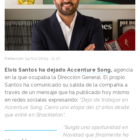
Redacción
24/02/2023 · 11:27
Elvis Santos ha dejado
Accenture Song
,
agencia
en la que ocupaba la Dirección General. El propio
Santos ha comunicado su salida de la compañía a
través de un mensaje que ha publicado hoy mismo
en redes sociales expresando:
“Dejo de trabajar en
Accenture Song. Cierro una etapa del 17 años desde
que entré en Shackleton”.
“Surgió una oportunidad en
Navidad que finalmente ha