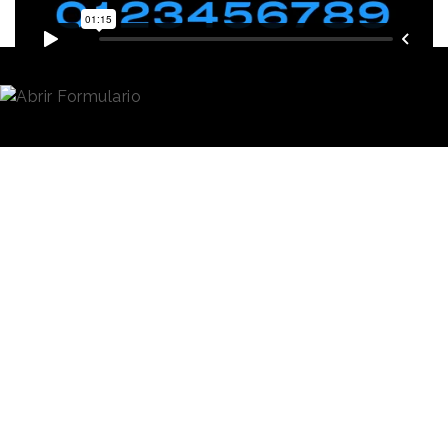
Redacción
24/02/2023 · 10:41
Prime Video
, el servicio de streaming de
Amazon
,
ha implementado en las últimas semanas, una
actualización de su identidad de marca con la que
busca reforzar la variedad de entretenimiento y
posicionar a la plataforma como un espacio
inmersivo para fans de todo tipo. Diseñada por
Pentagram
, la renovada estética ha tomado como
elemento principal el
hoyuelo de la icónica
sonrisa
de Amazon con la intención de crear una
suerte onda infinita que sirve de guía para los
usuarios.
Tal y como señalan desde el estudio, el principal
desafío ha sido impulsar una identidad de marca