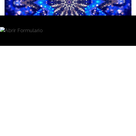
Redacción
22/04/2022 · 10:10
El funcionamiento de un
caleidoscopio
fue la
analogía que empleó
Rebeca Benarroch
para
explicar los pilares sobre los que se asienta el trabajo
y la oferta de
Eris
, la nueva unidad de “data
marketing” de
Publicis Groupe
en España, que fue
presentada ayer en un acto celebrado en la
Fundación Giner de los Ríos, en Madrid, al que
asistieron profesionales del grupo, clientes
colaboradores y periodistas.
Las piezas de colores del
caleidoscopio son el