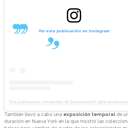
Ver esta publicación en Instagram
Una publicación compartida de Dramamine® (@dramamineoff
También llevó a cabo una
exposición temporal
de un
duración en Nueva York en la que mostró las coleccion