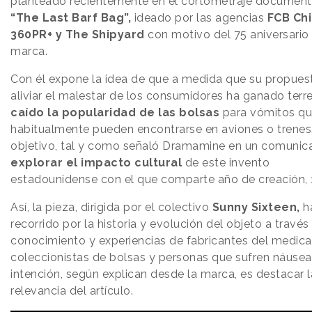
planteado recientemente en el cortometraje document
“The Last Barf Bag”,
ideado por las agencias
FCB Ch
360PR+ y The Shipyard
con motivo del 75 aniversario 
marca.
Con él expone la idea de que a medida que su propues
aliviar el malestar de los consumidores ha ganado terr
caído la popularidad de las bolsas
para vómitos q
habitualmente pueden encontrarse en aviones o trenes.
objetivo, tal y como señaló Dramamine en un comunic
explorar el impacto cultural
de este invento
estadounidense con el que comparte año de creación,
Así, la pieza, dirigida por el colectivo
Sunny Sixteen,
h
recorrido por la historia y evolución del objeto a través
conocimiento y experiencias de fabricantes del medic
coleccionistas de bolsas y personas que sufren náusea
intención, según explican desde la marca, es destacar l
relevancia del artículo.