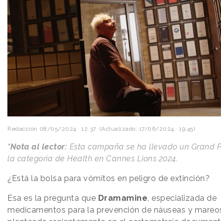
Redacción
08/05/2024 · 12:37
(Actualizado: 17/06/2024 · 19:45)
*Nota al lector:
Esta campaña se ha llevado un Grand P
la categoría de Health en Cannes Lions 2024.
¿Está la bolsa para vómitos en peligro de extinción?
Esa es la pregunta que
Dramamine
, especializada de
medicamentos para la prevención de náuseas y mareos