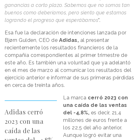
ganancias a corto plazo. Sabemos que no somos tan
buenos como deberíamos, pero siento que estamos
logrando el progreso que esperábamos
”.
Esa fue la declaración de intenciones lanzada por
Bjørn Gulden, CEO de
Adidas,
al presentar
recientemente los resultados financieros de la
compañía correspondientes al primer trimestre de
este año. Es también una voluntad que ya adelantó
en el mes de marzo al comunicar los resultados del
ejercicio anterior e informar de sus primeras pérdidas
en cerca de treinta años.
La marca
cerró 2023 con
una caída de las ventas
Adidas cerró
del -4,8%,
es decir, 21,4
2023 con una
millones de euros frente a
los 22,5 del año anterior.
caída de las
Aunque logró evitar una
ventas del -4,8%