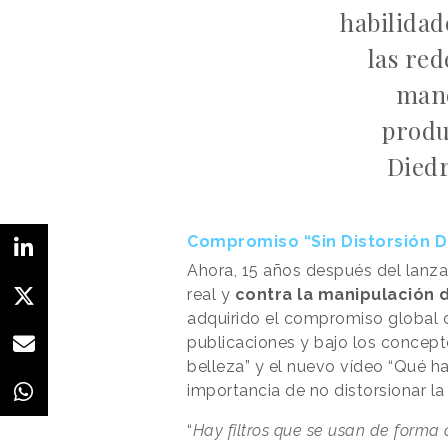
habilidad
las red
mane
produ
Diedr
Compromiso “Sin Distorsión Di
Ahora, 15 años después del lanza
real y
contra la manipulación d
adquirido el compromiso global de
publicaciones y bajo los concepto
belleza” y el nuevo vídeo “Qué hay
importancia de no distorsionar la
“
Hay filtros que se usan de forma 