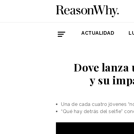
ACTUALIDAD
L
Dove lanza 
y su imp
Una de cada cuatro jóvenes “no 
“Qué hay detrás del selfie” con