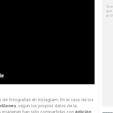
Sus
que
pro
s de fotografías en
Instagra
m. En el caso de los
illones
, según los propios datos de la
as imágenes han sido compartidas con
edición