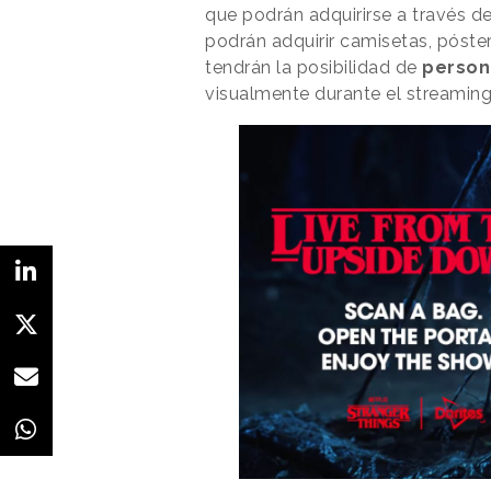
que podrán adquirirse a través d
podrán adquirir camisetas, póste
tendrán la posibilidad de
persona
visualmente durante el streamin