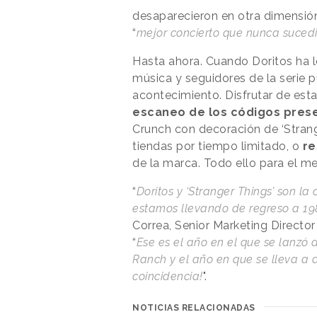
desaparecieron en otra dimensión
“
mejor concierto que nunca suced
Hasta ahora. Cuando Doritos ha lo
música y seguidores de la serie 
acontecimiento. Disfrutar de esta
escaneo de los códigos prese
Crunch con decoración de ‘Strange
tiendas por tiempo limitado, o
re
de la marca. Todo ello para el 
“
Doritos y ‘Stranger Things’ son l
estamos llevando de regreso a 1
Correa, Senior Marketing Directo
“
Ese es el año en el que se lanzó 
Ranch y el año en que se lleva a 
coincidencia!
".
NOTICIAS RELACIONADAS