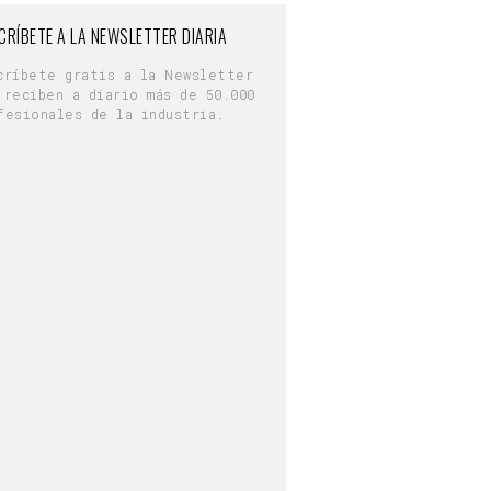
CRÍBETE A LA NEWSLETTER DIARIA
críbete gratis a la Newsletter
 reciben a diario más de 50.000
fesionales de la industria.