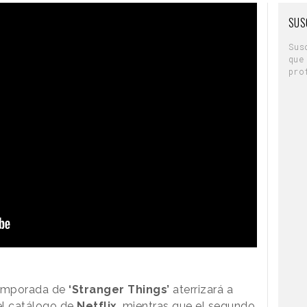
SUS
Sus
que
pro
temporada de
‘Stranger Things’
aterrizará a
el catálogo de
Netflix
,
mientras que el segundo