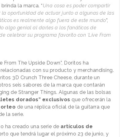
brinda la marca. “
Una cosa es poder compartir
r la oportunidad de actuar junto a algunas de las
icos es realmente algo fuera de este mundo
”,
o algo genial al darles a los fanáticos de
e celebrar su programa favorito con ‘Live From
ve From The Upside Down”, Doritos ha
 relacionadas con su producto y merchandising.
Doritos 3D Crunch Three Cheese, durante un
 otros seis sabores de la marca que contarán
ging de Stranger Things. Algunas de las bolsas
lletes dorados” exclusivos
que ofrecerán la
sorteo
de una réplica oficial de la guitarra que
e la serie.
Co ha creado una serie de
artículos de
rto que tendrá lugar el próximo 23 de junio, y