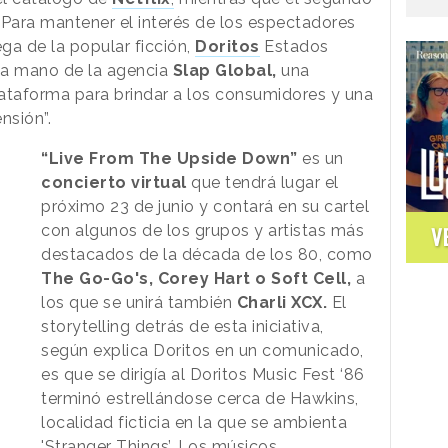
 Para mantener el interés de los espectadores
ega de la popular ficción,
Doritos
Estados
la mano de la agencia
Slap Global,
una
plataforma para brindar a los consumidores y una
ensión”.
“Live From The Upside Down”
es un
concierto virtual
que tendrá lugar el
próximo 23 de junio y contará en su cartel
con algunos de los grupos y artistas más
V
destacados de la década de los 80, como
The Go-Go's, Corey Hart o Soft Cell,
a
los que se unirá también
Charli XCX.
El
storytelling detrás de esta iniciativa,
según explica Doritos en un comunicado,
es que se dirigía al Doritos Music Fest ‘86
terminó estrellándose cerca de Hawkins,
localidad ficticia en la que se ambienta
'Stranger Things’. Los músicos