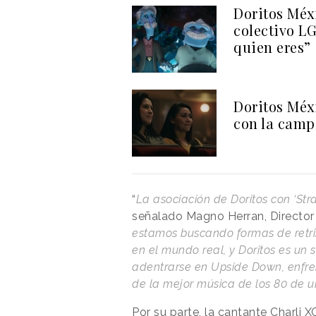
Doritos Méx
colectivo L
quien eres”
Doritos Méx
con la cam
“
La asociación de Doritos con ‘St
señalado Magno Herran, Director o
estamos buscando formas de retrib
en el mundo real, y Doritos es un
adentrarse en Upside Down, enfre
de la mejor música de los 80 de
Por su parte, la cantante Charli X