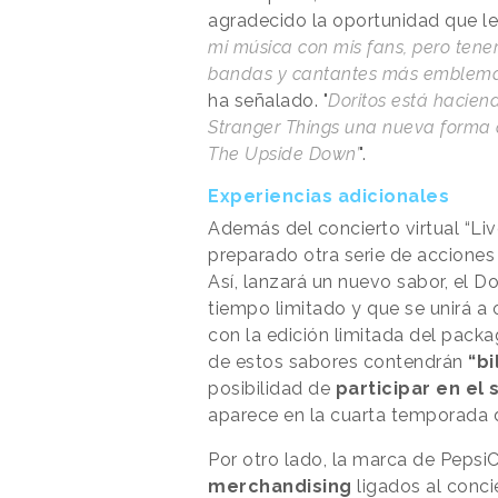
agradecido la oportunidad que le 
mi música con mis fans, pero tene
bandas y cantantes más emblemát
ha señalado. "
Doritos está haciend
Stranger Things una nueva forma d
The Upside Down’
".
Experiencias adicionales
Además del concierto virtual “Li
preparado otra serie de acciones
Así, lanzará un nuevo sabor, el 
tiempo limitado y que se unirá a
con la edición limitada del packa
de estos sabores contendrán
“bi
posibilidad de
participar en el 
aparece en la cuarta temporada d
Por otro lado, la marca de Pepsi
merchandising
ligados al concie