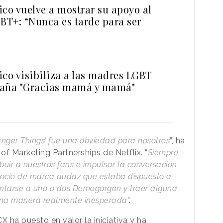
ico vuelve a mostrar su apoyo al
GBT+: “Nunca es tarde para ser
ico visibiliza a las madres LGBT
paña "Gracias mamá y mamá"
ranger Things’ fue una obviedad para nosotros
”, ha
f Marketing Partnerships de Netflix. “
Siempre
uir a nuestros fans e impulsar la conversación
 socio de marca audaz que estaba dispuesto a
ntarse a uno o dos Demogorgon y traer alguna
 una manera realmente inesperada
”.
CX ha puesto en valor la iniciativa y ha