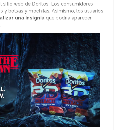
el sitio web de Doritos. Los consumidores
rs y bolsas y mochilas. Asimismo, los usuarios
lizar una insignia
que podría aparecer
g.