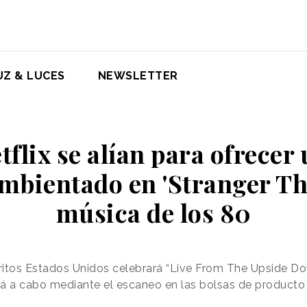
UZ & LUCES
NEWSLETTER
tflix se alían para ofrecer
ambientado en 'Stranger Thi
música de los 80
itos Estados Unidos celebrará “Live From The Upside Dow
ará a cabo mediante el escaneo en las bolsas de producto