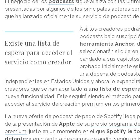
El negocio de los
podcasts
sigue al alza con las últ
presentadas por algunos de los principales actores c
que ha lanzado oficialmente su servicio de podcast de
Así, los creadores podrá
podcasts bajo suscripci
Existe una lista de
herramienta Anchor
, 
espera para acceder al
seleccionarán si quieren
candado a sus capítulos.
servicio como creador
probado inicialmente est
una docena de podcaste
independientes en Estados Unidos y ahora lo expandirá
creadores que se han apuntado
a una lista de esper
nueva funcionalidad. Este seguirá siendo el método pa
acceder al servicio de creación premium en los primer
La nueva oferta de podcast de pago de Spotify llega
de la presentación de
Apple
de su
propio programa de
premium
, justo en un momento en el que
Spotify le t
delantera
en cuanto a descargas de audio,
según un 