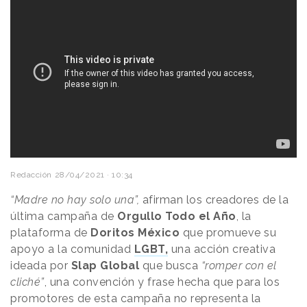
Redacción
28/04/2021 · 10:34
“Madre no hay solo una”,
afirman los creadores de la
última campaña de
Orgullo Todo el Año
, la
plataforma de
Doritos México
que promueve su
apoyo a la comunidad
LGBT,
una acción creativa
ideada por
Slap Global
que busca
“romper con el
cliché”
, una convención y frase hecha que para los
promotores de esta campaña no representa la