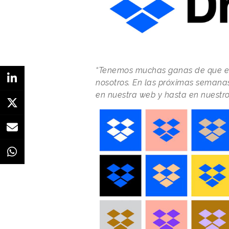
“Tenemos muchas ganas de que el
nosotros. En las próximas semana
en nuestra web y hasta en nuestro