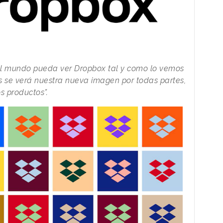
 mundo pueda ver Dropbox tal y como lo vemos
s se verá nuestra nueva imagen por todas partes,
s productos”.