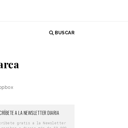
BUSCAR
arca
ropbox
CRÍBETE A LA NEWSLETTER DIARIA
críbete gratis a la Newsletter
 reciben a diario más de 50.000