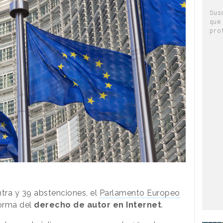
Sus
que
pro
ntra y 39 abstenciones, el
Parlamento Europeo
forma del
derecho de autor en Internet
.