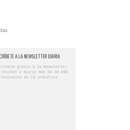
adas
CRÍBETE A LA NEWSLETTER DIARIA
críbete gratis a la Newsletter
 reciben a diario más de 50.000
fesionales de la industria.