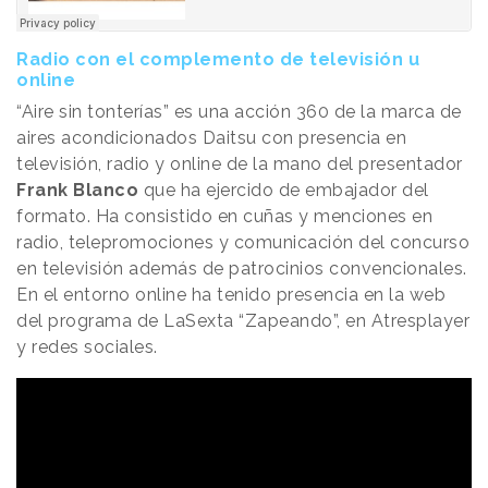
Radio con el complemento de televisión u
online
“Aire sin tonterías” es una acción 360 de la marca de
aires acondicionados Daitsu con presencia en
televisión, radio y online de la mano del presentador
Frank Blanco
que ha ejercido de embajador del
formato. Ha consistido en cuñas y menciones en
radio, telepromociones y comunicación del concurso
en televisión además de patrocinios convencionales.
En el entorno online ha tenido presencia en la web
del programa de LaSexta “Zapeando”, en Atresplayer
y redes sociales.