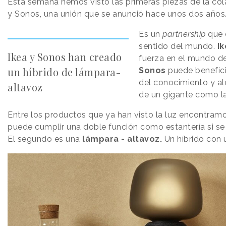
Esta semana hemos visto las primeras piezas de la co
y Sonos, una unión que se anunció hace unos dos años
Es un
partnership
que 
sentido del mundo.
I
Ikea y Sonos han creado
fuerza en el mundo d
un híbrido de lámpara-
Sonos
puede benefic
del conocimiento y al
altavoz
de un gigante como l
Entre los productos que ya han visto la luz encontram
puede cumplir una doble función como estantería si se 
El segundo es una
lámpara - altavoz.
Un híbrido con 