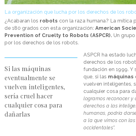
La organización que lucha por los derechos de los rob
¿Acabaran los
robots
con la raza humana? La mítica p
de 180 grados con esta organización:
American Socie
Prevention of Cruelty to Robots (ASPCR).
Un grupo
por los derechos de los robots.
ASPCR ha estado luch
derechos de los robo
Si las máquinas
fundación en 1999. Y 
eventualmente se
que, si las
máquinas
vuelven inteligentes, s
vuelven inteligentes,
cualquier cosa para d
sería cruel hacer
logramos reconocer y 
cualquier cosa para
derechos a las intelig
dañarlas
humanas, podría darse 
a la que vimos con las
occidentales”.