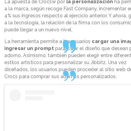
La apuesta de Crocsw por
la personalización
ha perm
a la marca, según recoge Fast Company, incrementar e
4% sus ingresos respecto al ejercicio anterior. Y ahora, 
a la tecnología, la relación de la firma con los consumi
puede llegar a un nuevo nivel.
La herramienta permite a los usuarios
cargar una ima
ingresar un prompt
para crear el diseño que desean 
adorno. Asimismo, también pueden elegir entre diferen
estilos artísticos para personalizar su Jibbitz. Una vez
diseñados, los usuarios pueden proceder al sitio web d
Crocs para comprar sus adornos personalizados.