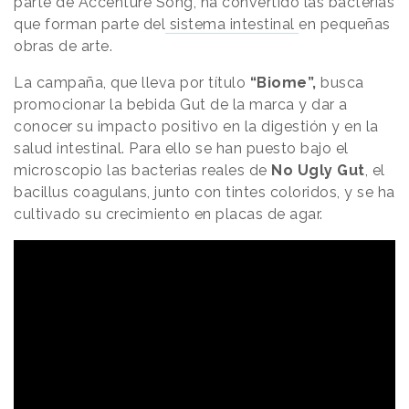
parte de Accenture Song, ha convertido las bacterias
que forman parte del
sistema intestinal
en pequeñas
obras de arte.
La campaña, que lleva por título
“Biome”,
busca
promocionar la bebida Gut de la marca y dar a
conocer su impacto positivo en la digestión y en la
salud intestinal. Para ello se han puesto bajo el
microscopio las bacterias reales de
No Ugly Gut
, el
bacillus coagulans, junto con tintes coloridos, y se ha
cultivado su crecimiento en placas de agar.