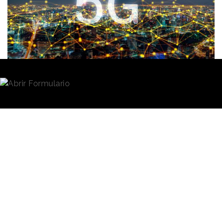
Redacción
10/02/2020 · 11:26
La
red móvil 5G
no es simplemente una evolución
de la red anterior, sino una
tecnología
de red
totalmente nueva. Esta red permitirá desarrollar
innovaciones
y retos nunca vistos hasta ahora,
aunque también conlleva más riesgos según la
Unión
Europea
. Uno de ellos es que está más expuesta a
los ataques informáticos, aunque la flexibilidad del
5G para evolucionar también implica que se podrán
corregir más rápido sus deficiencias, según datos de
Entelgy Innotec Security previos al Día de Internet
Seguro que se celebra este 11 de febrero.