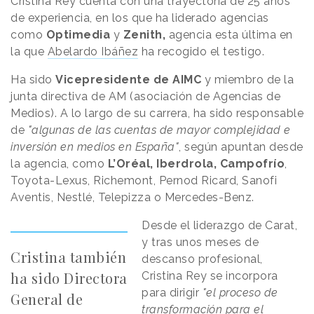
Cristina Rey cuenta con una trayectoria de 25 años
de experiencia, en los que ha liderado agencias
como
Optimedia
y
Zenith,
agencia esta última en
la que
Abelardo Ibáñez
ha recogido el testigo.
Ha sido
Vicepresidente de AIMC
y miembro de la
junta directiva de AM (asociación de Agencias de
Medios). A lo largo de su carrera, ha sido responsable
de
"algunas de las cuentas de mayor complejidad e
inversión en medios en España"
, según apuntan desde
la agencia, como
L’Oréal, Iberdrola, Campofrío
,
Toyota-Lexus, Richemont, Pernod Ricard, Sanofi
Aventis, Nestlé, Telepizza o Mercedes-Benz.
Desde el liderazgo de Carat,
y tras unos meses de
Cristina también
descanso profesional,
ha sido Directora
Cristina Rey se incorpora
para dirigir
"el proceso de
General de
transformación para el