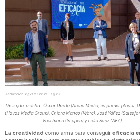
Redacción
05/10/2021 · 15:02
De izqda. a dcha.: Óscar Dorda (Arena Media, en primer plano),
(Havas Media Group), Chiara Manco (Warc), José Yáñez (Salesfor
Vacchiano (Scopen) y Lidia Sanz (AEA).
La
creatividad
como arma para conseguir
eficacia
en