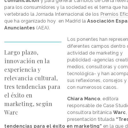
comunicación
y para generar cambios de cierta relev
para los consumidores y la sociedad es el tema que ha
vertebrado la Jornada Internacional de los
Premios Efic
que ha organizado hoy en Madrid la
Asociación Espa
Anunciantes
(AEA).
Los ponentes han represe
diferentes campos dentro 
Largo plazo,
actividad de marketing y
innovación en la
publicidad -agencias creat
medios, consultoras y com
experiencia y
tecnológica- y han acom
relevancia cultural,
sus reflexiones, consejos y
tres tendencias para
con numerosos casos.
el éxito en
Chiara Manco
, editora
marketing, según
responsable de Case Studi
Warc
consultora británica
Warc
,
presentación titulada
“Tre
tendencias para el éxito en marketing”
en la que d