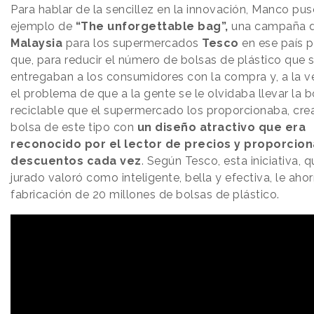
Para hablar de la sencillez en la innovación, Manco pus
ejemplo de
“The unforgettable bag”,
una campaña 
Malaysia
para los supermercados
Tesco
en ese país p
que, para reducir el número de bolsas de plástico que 
entregaban a los consumidores con la compra y, a la ve
el problema de que a la gente se le olvidaba llevar la b
reciclable que el supermercado los proporcionaba, cre
bolsa de este tipo con
un diseño atractivo que era
reconocido por el lector de precios y proporcio
descuentos cada vez
. Según Tesco, esta iniciativa, q
jurado valoró como inteligente, bella y efectiva, le ahor
fabricación de 20 millones de bolsas de plástico.