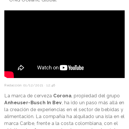
Redacción
01/12/2021 · 12:46
La marca de cerveza
Corona
, propiedad del grupo
Anheuser-Busch In Bev
, ha ido un paso más allá en
la creación de experiencias en el sector de bebidas y
alimentación. La compañía ha alquilado una isla en el
marca Caribe, frente a la costa colombiana, con el