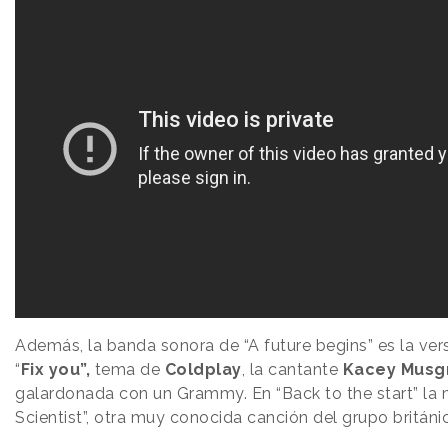
Además, la banda sonora de “A future begins” es la ver
“
Fix you”,
tema de
Coldplay
, la cantante
Kacey Musg
galardonada con un Grammy. En “Back to the start” la 
Scientist”, otra muy conocida canción del grupo británi