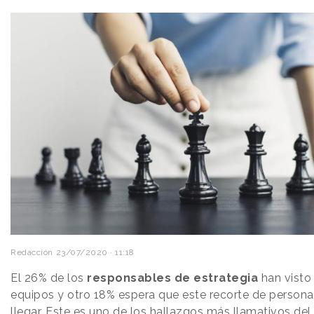
Redacción
23/07/2020 · 11:18
El 26% de los
responsables de estrategia
han visto 
equipos y otro 18% espera que este recorte de persona
llegar. Este es uno de los hallazgos más llamativos de