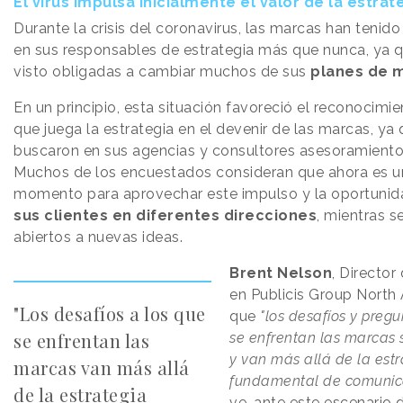
El virus impulsa inicialmente el valor de la estrat
Durante la crisis del coronavirus, las marcas han tenid
en sus responsables de estrategia más que nunca, ya 
visto obligadas a cambiar muchos de sus
planes de 
En un principio, esta situación favoreció el reconocimi
que juega la estrategia en el devenir de las marcas, y
buscaron en sus agencias y consultores asesoramiento 
Muchos de los encuestados consideran que ahora es u
momento para aprovechar este impulso y la oportuni
sus clientes en diferentes direcciones
, mientras 
abiertos a nuevas ideas.
Brent Nelson
, Director
en Publicis Group North 
"Los desafíos a los que
que
"los desafíos y pregu
se enfrentan las
se enfrentan las marcas 
y van más allá de la estr
marcas van más allá
fundamental de comunic
de la estrategia
ve, ante este escenario 