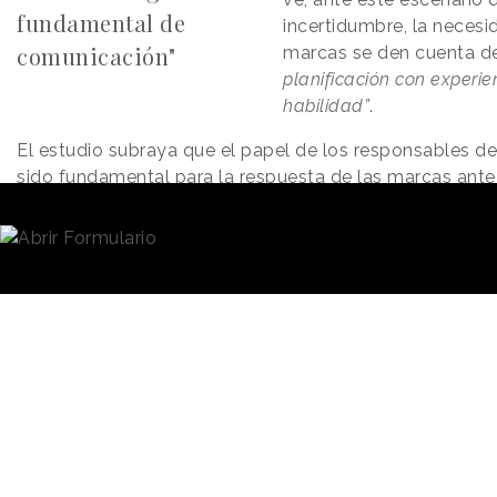
fundamental de
incertidumbre, la necesi
comunicación"
marcas se den cuenta d
planificación con experien
habilidad”
.
El estudio subraya que el papel de los responsables de
sido fundamental para la respuesta de las marcas ante
“El 54% estaba muy involucrado en los planes de sus clie
coronavirus”
. Aunque también resalta que pese a la evi
peso en la dirección de la empresa,
muchas compañí
recortado sus equipos
responsables de la estrategi