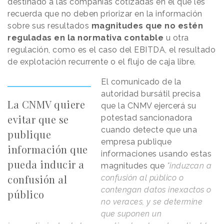
destinado a las compañías cotizadas en el que les
recuerda que no deben priorizar en la información
sobre sus resultados
magnitudes que no estén
reguladas en la normativa contable
u otra
regulación, como es el caso del EBITDA, el resultado
de explotación recurrente o el flujo de caja libre.
El comunicado de la
autoridad bursátil precisa
La CNMV quiere
que la CNMV ejercerá su
evitar que se
potestad sancionadora
cuando detecte que una
publique
empresa publique
información que
informaciones usando estas
pueda inducir a
magnitudes que
"induzcan a
confusión al
confusión al público o
contengan datos inexactos o
público
no veraces, y se determine
que suponen un