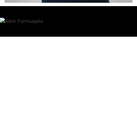
Redacción
18/04/2023 · 08:49
McCann Worldgroup
ha creado la posición de
Global Chief Audience Architect,
un cargo cuya
principal responsabilidad será, tal y como ha
explicado la agencia en un comunicado, “
crear una
práctica global de planificación de audiencias que
brinde una comprensión profunda de las personas y su
comportamiento a través de dispositivos, contenido y
plataformas
”.
Nathan Brown
, hasta ahora
Global Chief Strategy Officer
Nathan Brown
en UM Worldwide, será quien
estrenará el
asuma esta nueva posición a
partir del próximo 1 de mayo.
nuevo cargo a
“
Él conectará todas las
partir del
disciplinas de McCann
próximo 1 de
Worldgroup que tienen