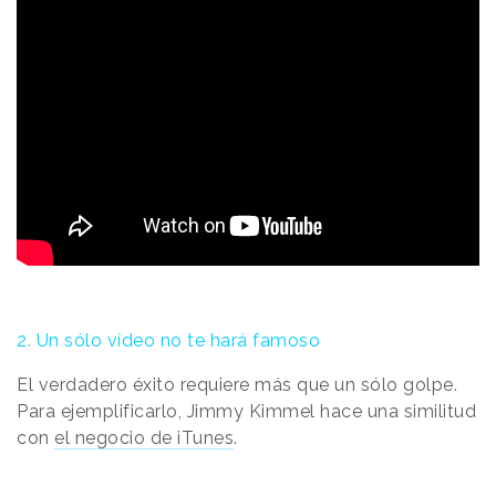
2. Un sólo vídeo no te hará famoso
El verdadero éxito requiere más que un sólo golpe.
Para ejemplificarlo, Jimmy Kimmel hace una similitud
con
el negocio de iTunes
.