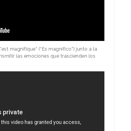
est magnifique” (“Es magnífico”) junto a la
ansmitir las emociones que trascienden los