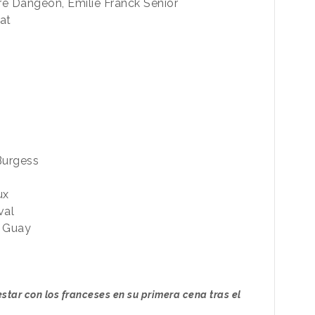
re Dangeon, Emilie Franck Senior
at
urgess
ux
val
n Guay
star con los franceses en su primera cena tras el