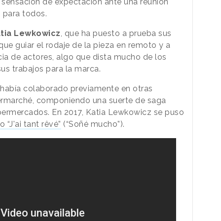
a sensación de expectación ante una reunión
 para todos.
tia Lewkowicz
, que ha puesto a prueba sus
 que guiar el rodaje de la pieza en remoto y a
cia de actores, algo que dista mucho de los
us trabajos para la marca.
a había colaborado previamente en otras
ermarché, componiendo una suerte de saga
upermercados. En 2017, Katia Lewkowicz se puso
 “J'ai tant rêvé”
(“Soñé mucho”).