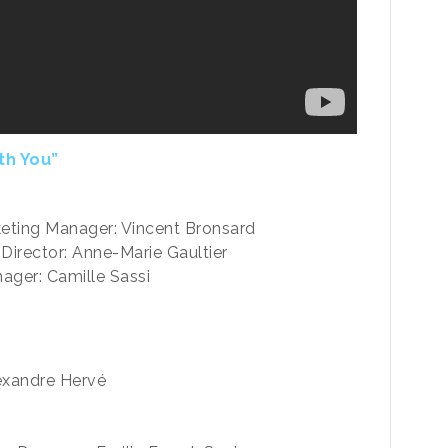
th You”
keting Manager: Vincent Bronsard
irector: Anne-Marie Gaultier
ger: Camille Sassi
lexandre Hervé