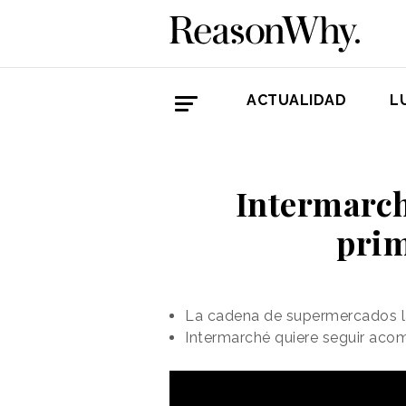
ACTUALIDAD
L
Intermarch
prim
La cadena de supermercados l
Intermarché quiere seguir aco