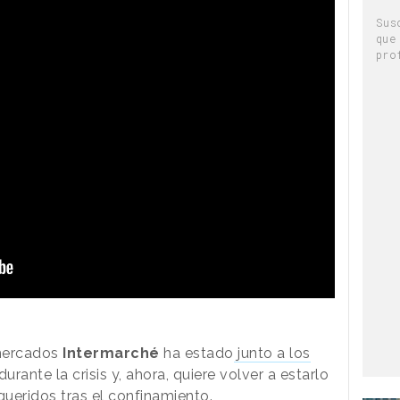
Sus
que
pro
mercados
Intermarché
ha estado
junto a los
durante la crisis y, ahora, quiere volver a estarlo
queridos tras el confinamiento.