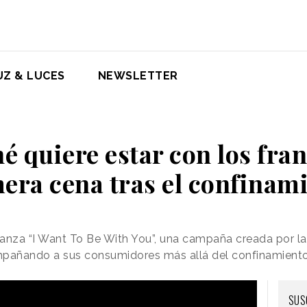
UZ & LUCES
NEWSLETTER
é quiere estar con los fran
era cena tras el confinam
anza “I Want To Be With You”, una campaña creada por 
mpañando a sus consumidores más allá del confinamient
SUS