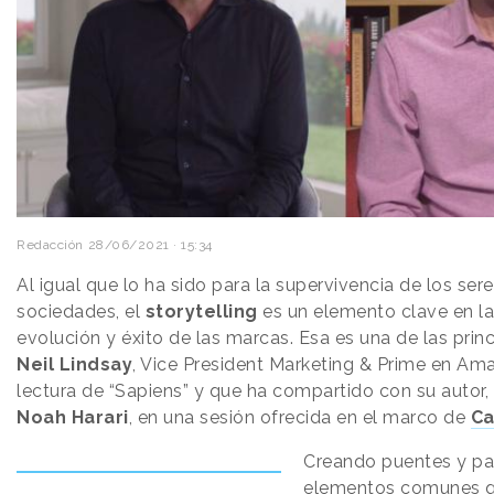
Redacción
28/06/2021 · 15:34
Al igual que lo ha sido para la supervivencia de los se
sociedades, el
storytelling
es un elemento clave en la
evolución y éxito de las marcas. Esa es una de las prin
Neil Lindsay
, Vice President Marketing & Prime en Ama
lectura de “Sapiens” y que ha compartido con su autor, 
Noah Harari
, en una sesión ofrecida en el marco de
Ca
Creando puentes y par
elementos comunes q