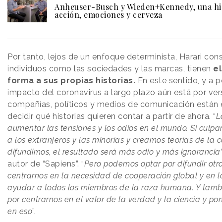
Anheuser-Busch y Wieden+Kennedy, una his
acción, emociones y cerveza
Por tanto, lejos de un enfoque determinista, Harari con
individuos como las sociedades y las marcas, tienen
e
forma a sus propias historias.
En este sentido, y a p
impacto del coronavirus a largo plazo aún está por vers
compañías, políticos y medios de comunicación están 
decidir qué historias quieren contar a partir de ahora. “
L
aumentar las tensiones y los odios en el mundo. Si cul
a los extranjeros y las minorías y creamos teorías de la c
difundimos, el resultado será más odio y más ignorancia
autor de “Sapiens”. “
Pero podemos optar por difundir otras
centrarnos en la necesidad de cooperación global y en 
ayudar a todos los miembros de la raza humana. Y tam
por centrarnos en el valor de la verdad y la ciencia y po
en eso
”.