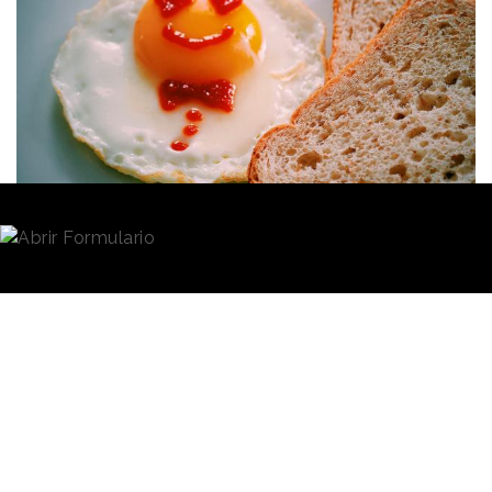
Redacción
14/09/2020 · 13:33
2020 está siendo un año muy complejo en todos los
sentidos. La incertidumbre que rodea a la salud, la
economía y el empleo ha convertido los últimos
meses en una
montaña rusa de
emociones
; pero,
por otro lado, también ha permitido a muchas
personas sacar lo mejor de sí mismas.
A pesar de todo, el 90% de los españoles se sienten
más valientes y positivos y uno de cada tres