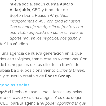
nueva socia, según cuenta
Álvaro
Villarjubín
, CEO y fundador de
September a Reason Why. “
Nos
incorporamos a ACT con toda la ilusión.
Con el empuje de Agustín al frente y con
una visión enfocada en poner en valor el
aporte real en los negocios, nos gusta y
tar”
ha añadido.
 una agencia de nueva generación en la que
es estratégicas, transversales y creativas. Con
de los negocios de sus clientes a través de
trabaja bajo el posicionamiento
Curiosity Driven
.
n y músculo creativo de
Padre Group
.
gencias socias
goº
el hecho de asociarse a tantas agencias
ento es
clave y es una alegría
. Y es que según
u CEO, para la agencia "
el poder aportar a lo que