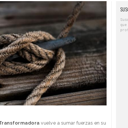
SUS
Sus
que
pro
 Transformadora
vuelve a sumar fuerzas en su