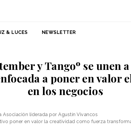
UZ & LUCES
NEWSLETTER
ember y Tangoº se unen a
nfocada a poner en valor e
en los negocios
a Asociación liderada por Agustín Vivancos
tivo poner en valor la creatividad como fuerza transfor