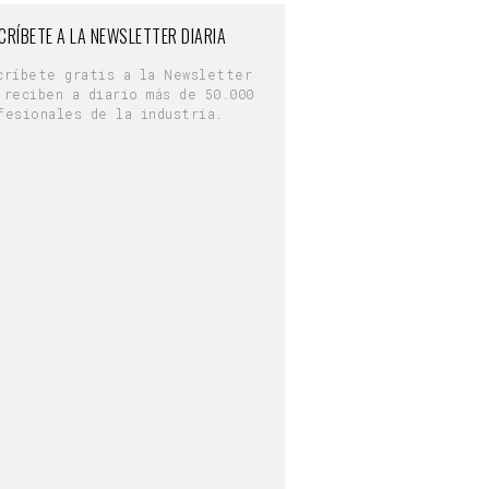
CRÍBETE A LA NEWSLETTER DIARIA
críbete gratis a la Newsletter
 reciben a diario más de 50.000
fesionales de la industria.