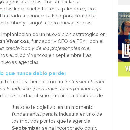
6 agencias socias. Tras anunciar la
encias
independientes en septiembre y
dos
d ha dado a conocer la incorporación de las
September y Tangoº como nuevas socias.
a implantación de un nuevo plan estratégico en
ín Vivancos
, fundador y CEO de PS21, con el
 la creatividad y de los profesionales que
nos explicó Vivancos en septiembre tras
z nuevas agencias.
V
itio que nunca debió perder
ansformadora tiene como fin
“potenciar el valor
en la industria y conseguir un mayor liderazgo
a la creatividad el sitio que nunca debió perder.
Justo este objetivo, en un momento
fundamental para la
industria
es uno de
los motivos por los que la agencia
September
se ha incorporado como