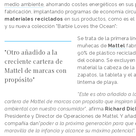
medio ambiente
, ahorrando costes energéticos en sus
fabricación, implantando programas de economía circul
materiales reciclados
en sus productos, como es el
y su nueva colección "Barbie Loves the Ocean":
Se trata de la primera lí
muñecas de
Mattel
fab
"Otro añadido a la
90% de plástico recicla
creciente cartera de
del océano. Se excluyen
material la cabeza de la
Mattel de marcas con
zapatos, la tableta y el 
propósito"
linterna de playa.
"Este es otro añadido a l
cartera de Mattel de marcas con propósito que inspiran 
ambiental con nuestro consumidor"
, afirma
Richard Di
Presidente y Director de Operaciones de Mattel. Y aña
compañía dan
"poder a la próxima generación para que 
maravilla de la infancia y alcance su máximo potencial"