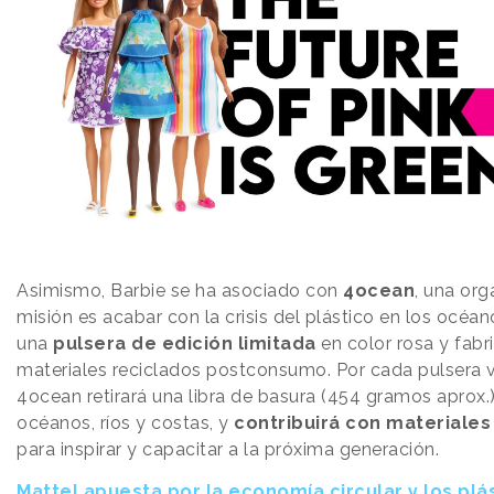
Asimismo, Barbie se ha asociado con
4ocean
, una or
misión es acabar con la crisis del plástico en los océan
una
pulsera de edición limitada
en color rosa y fabr
materiales reciclados postconsumo. Por cada pulsera 
4ocean retirará una libra de basura (454 gramos aprox.)
océanos, ríos y costas, y
contribuirá con materiales
para inspirar y capacitar a la próxima generación.
Mattel apuesta por la economía circular y los plá