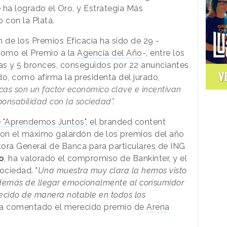
ha logrado el Oro, y Estrategia Más
 con la Plata.
n de los Premios Eficacia ha sido de 29 -
como el Premio a la
Agencia del Año
-, entre los
tas y 5 bronces, conseguidos por 22 anunciantes
V
, como afirma la presidenta del jurado,
as son un factor económico clave e incentivan
onsabilidad con la sociedad”.
e "Aprendemos Juntos"
, el branded content
on el máximo galardón de los premios del año
ra General de Banca para particulares de ING
o
,
ha valorado el compromiso
de Bankinter, y el
ociedad. "
Una muestra muy clara la hemos visto
 Además de llegar emocionalmente al consumidor
recido de manera notable en todos los
ha comentado el merecido premio de
Arena