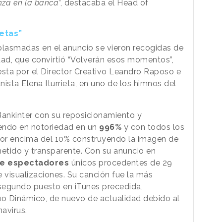
nza en la banca
”, destacaba el Head of
etas”
lasmadas en el anuncio se vieron recogidas de
ad, que convirtió “Volverán esos momentos”,
ta por el Director Creativo Leandro Raposo e
nista Elena Iturrieta, en uno de los himnos del
ankinter con su reposicionamiento y
endo en notoriedad en un
996%
y con todos los
or encima del 10% construyendo la imagen de
tido y transparente. Con su anuncio en
 de espectadores
únicos procedentes de 29
de visualizaciones. Su canción fue la más
segundo puesto en iTunes precedida,
Duo Dinámico, de nuevo de actualidad debido al
avirus.