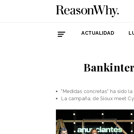
ACTUALIDAD
L
Bankinter 
"Medidas concretas” ha sido la 
La campaña, de Sioux meet Cyr