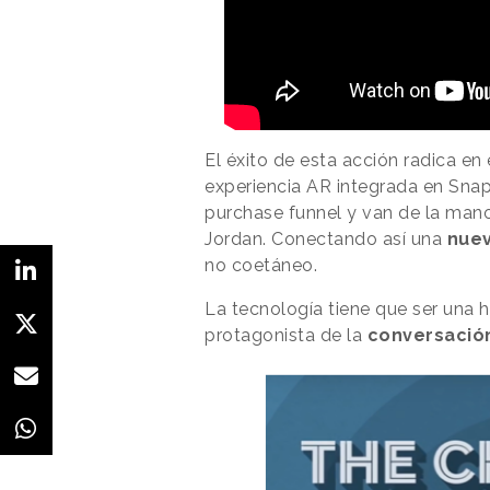
El éxito de esta acción radica en 
experiencia AR integrada en Sna
purchase funnel y van de la mano
Jordan. Conectando así una
nuev
no coetáneo.
La tecnología tiene que ser una h
protagonista de la
conversació