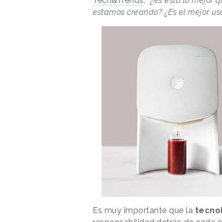
Tech&Trends
,
“¿es esto lo mejor 
estamos creando? ¿Es el mejor us
Es muy importante que la
tecno