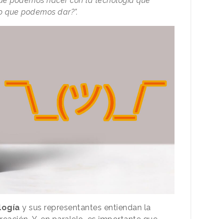
que podemos hacer con la tecnología que
o que podemos dar?”.
logía
y sus representantes entiendan la