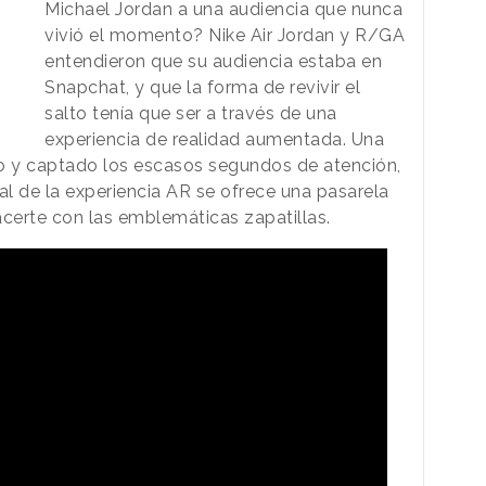
Michael Jordan a una audiencia que nunca
vivió el momento? Nike Air Jordan y R/GA
entendieron que su audiencia estaba en
Snapchat, y que la forma de revivir el
salto tenía que ser a través de una
experiencia de realidad aumentada. Una
y captado los escasos segundos de atención,
al de la experiencia AR se ofrece una pasarela
certe con las emblemáticas zapatillas.