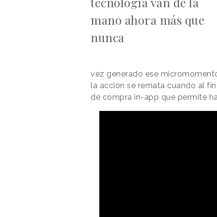
tecnología van de la
mano ahora más que
nunca
vez generado ese micromomento 
la acción se remata cuando al fin
de compra in-app que permite ha