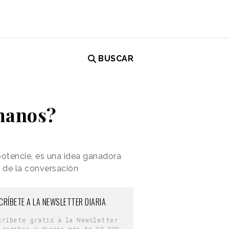
BUSCAR
manos?
potencie, es una idea ganadora
a de la conversación
CRÍBETE A LA NEWSLETTER DIARIA
críbete gratis a la Newsletter
 reciben a diario más de 50.000