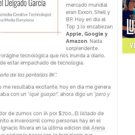
mercado mundial
eran Exxon, Shell y
BP. Hoy en día el
Top 3 lo encabezan
Apple, Google y
Amazon
. Nada
V
sorprendente
vorágine tecnológica que nos inunda a diario.
 de estar empachado de tecnología.
l año de las pantallas 8K”.
io me resultaba excitante, hoy en día me genera
naba con un
“¡qué guapo!”,
ahora digo un
“pero y
dor de zumos con IA por $700...El listado de
inito e inverosímil como personas hay en el
Ignacio Rivera en la última edición del
Arena