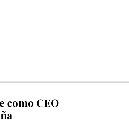
nte como CEO
aña