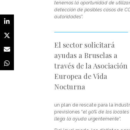
tenemos la oportunidad de utiliza
detección de posibles casos de C
autoridades
”.
El sector solicitará
ayudas a Bruselas a
través de la Asociación
Europea de Vida
Nocturna
un plan de rescate para la indust
previsiones “
el 90% de los locales
llega la ayuda urgentemente
”.