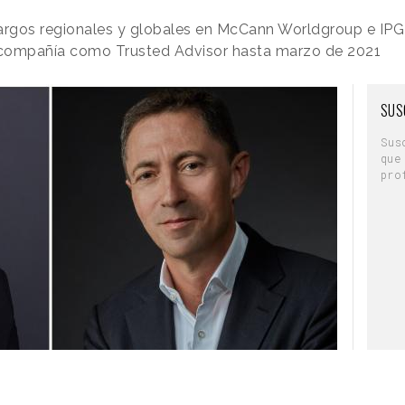
argos regionales y globales en McCann Worldgroup e IPG
a compañía como Trusted Advisor hasta marzo de 2021
SUS
Sus
que
pro