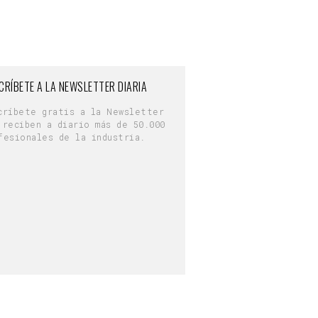
CRÍBETE A LA NEWSLETTER DIARIA
críbete gratis a la Newsletter
 reciben a diario más de 50.000
fesionales de la industria.