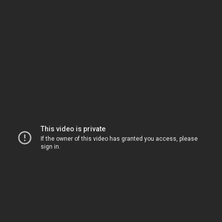
New Business y Publicidad
Contacto
© 2026 Reason Why
Dirección:
Calle Antonio Pirala 29. Madrid, 28017
Teléfono:
91 8057172