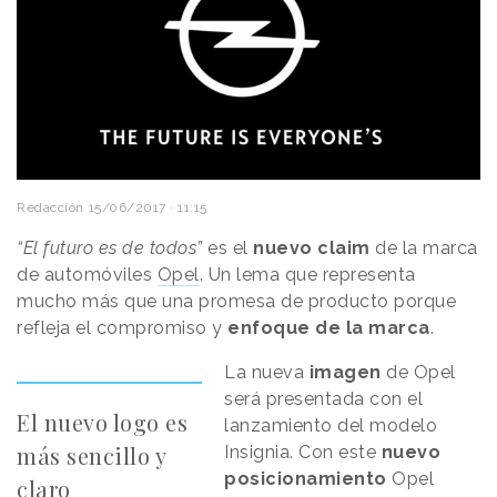
Redacción
15/06/2017 · 11:15
“El futuro es de todos”
es el
nuevo claim
de la marca
de automóviles
Opel
. Un lema que representa
mucho más que una promesa de producto porque
refleja el compromiso y
enfoque de la marca
.
La nueva
imagen
de Opel
será presentada con el
El nuevo logo es
lanzamiento del modelo
más sencillo y
Insignia. Con este
nuevo
posicionamiento
Opel
claro