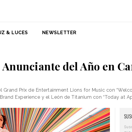
UZ & LUCES
NEWSLETTER
l Anunciante del Año en C
 el Grand Prix de Entertainment Lions for Music con “We
 Brand Experience y el León de Titanium con “Today at A
SUS
Sus
que