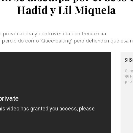
Hadid y Lil Miquela
d provocadora y controvertida con frecuencia
percibido como ‘Queerbaiting’, pero defienden que esa n
SUS
Sus
que
pro