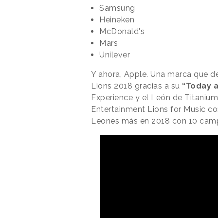
Samsung
Heineken
McDonald's
Mars
Unilever
Y ahora, Apple. Una marca que d
Lions 2018 gracias a su
“Today a
Experience y el León de Titanium
Entertainment Lions for Music c
Leones más en 2018 con 10 cam