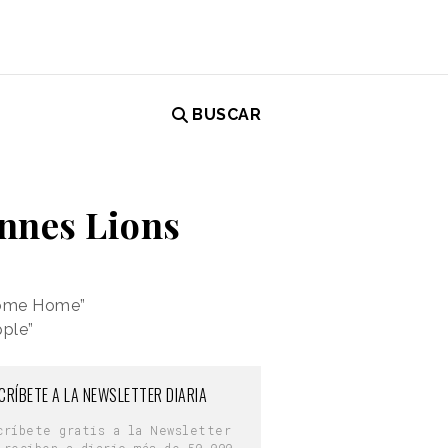
BUSCAR
annes Lions
lcome Home”
pple”
CRÍBETE A LA NEWSLETTER DIARIA
críbete gratis a la Newsletter
 reciben a diario más de 50.000