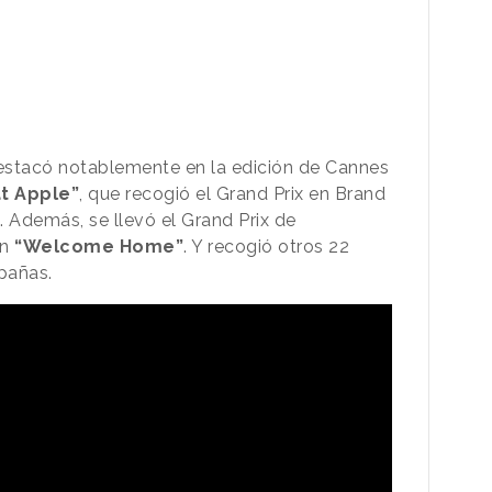
estacó notablemente en la edición de Cannes
t Apple”
, que recogió el Grand Prix en Brand
. Además, se llevó el Grand Prix de
on
“Welcome Home”
. Y recogió otros 22
pañas.