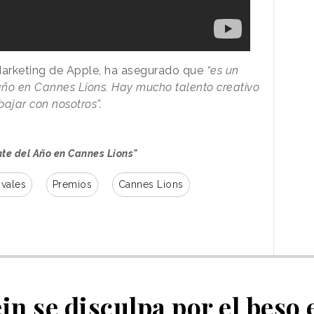
Marketing de Apple, ha asegurado que
“es un
año en Cannes Lions. Hay mucho talento creativo
bajar con nosotros”.
nte del Año en Cannes Lions"
ivales
Premios
Cannes Lions
in se disculpa por el beso 