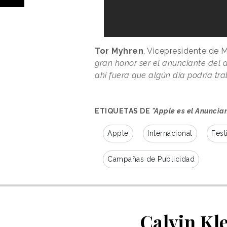
Tor Myhren
, Vicepresidente de 
gran honor ser el anunciante del 
ahí fuera que algún día podría tra
ETIQUETAS DE
"Apple es el Anuncia
Apple
Internacional
Fest
Campañas de Publicidad
Calvin Kle