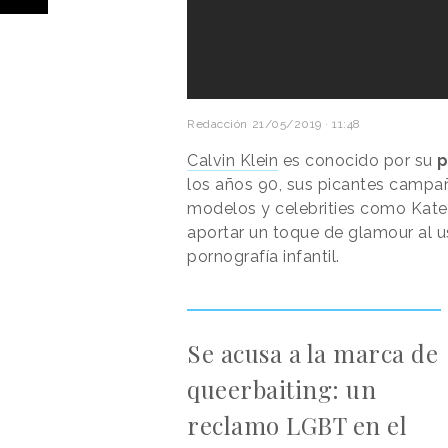
Redacción
21/05/2019 · 11:48
Calvin Klein
es conocido por su
p
los años 90, sus picantes campañ
modelos y celebrities como Kate
aportar un toque de glamour al us
pornografía infantil.
Se acusa a la marca de
queerbaiting: un
reclamo LGBT en el