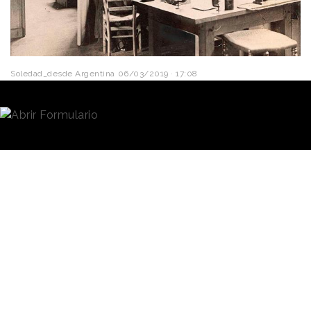
Soledad_desde Argentina
06/03/2019 · 17:08
Google Arts & Culture
,
la plataforma cultural de
Google
, ha desarrollado "Había una vez... una idea”,
una
muestra virtual
que celebra las invenciones y
descubrimientos realizados por hombres y mujeres a
lo largo de la historia y que han transformado y
definido al mundo tal como la conocemos hoy.
Este viaje en el tiempo
permite explorar casi 400
Experiencias de
hechos en forma
online
, a
Realidad
través de experiencias en
Realidad
Aumentada
y
Aumentada y
Realidad
Virtual
, así como
Realidad Virtual
acceder a una biblioteca con