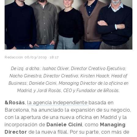
Redacción
06/03/2019 · 18:17
De izq. a dcha.: Isahac Oliver, Director Creativo Ejecutivo;
Nacho Ginestra, Director Creativo; Kirsten Haack, Head of
Business; Daniele Cicini, Managing Director de la oficina en
Madrid, y Jordi Rosàs, CEO y Fundador de &Rosàs.
&Rosàs
,
la agencia independiente
basada en
Barcelona, ha anunciado la expansión de su negocio,
con la apertura de una nueva oficina en Madrid y la
incorporación de
Daniele
Cicini
, como
Managing
Director
de la nueva filial. Por su parte, con más de