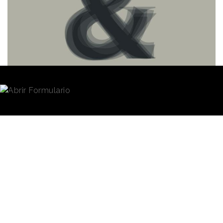
Redacción
14/09/2023 · 12:17
(Actualizado: 14/09/2023 · 12:51)
El signo
ampersand
como expresión de la suma de
valor y la complementariedad es la marca que va a
identificar
al conjunto de agencias de publicidad
y comunicación propiedad del grupo Vocento
:
la expresión gráfica de la marca es
&©
y su
verbalización “and”. Bajo ella se agrupan las agencias
&Rosàs (en cuyo nombre sin duda se ha inspirado la
nueva marca), Tango, Pro Agency, Yellow Brick Road,
Estudio Melé y Antrópico. Seis compañías
representadas por el mismo número que en el logo