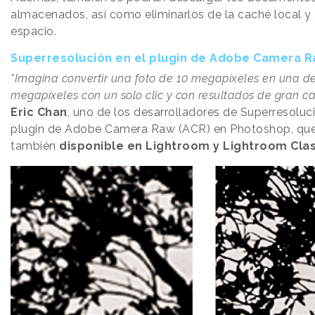
almacenados, así como eliminarlos de la caché local y a
espacio.
Superresolución en el plugin de Adobe Camera 
"Imagina convertir una foto de 10 megapíxeles en una d
megapíxeles con un solo clic y con resultados de gran ca
Eric Chan
, uno de los desarrolladores de Superresoluc
plugin de Adobe Camera Raw (ACR) en Photoshop, que
también
disponible en Lightroom y Lightroom Clas