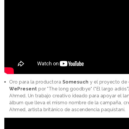
Oro para la productora
Somesuch
y el proyecto de
WePresent
por "The long goodbye" ("El largo adiós"
Ahmed. Un trabajo creativo ideado para apoyar el la
álbum que lleva el mismo nombre de la campaña, cr
Ahmed, artista británico de ascendencia paquistaní.