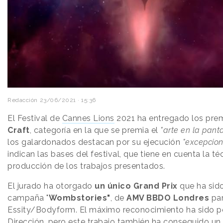
Redacción
23/06/2021 · 15:36
El Festival de
Cannes Lions
2021 ha entregado los pre
Craft
, categoría en la que se premia el
"arte en la pant
los galardonados destacan por su ejecución
"excepcion
indican las bases del festival, que tiene en cuenta la té
producción de los trabajos presentados.
El jurado ha otorgado
un único Grand Prix
que ha sido
campaña "
Wombstories"
, de
AMV BBDO Londres
pa
Essity/Bodyform. El máximo reconocimiento ha sido p
Dirección, pero este trabajo también ha conseguido un