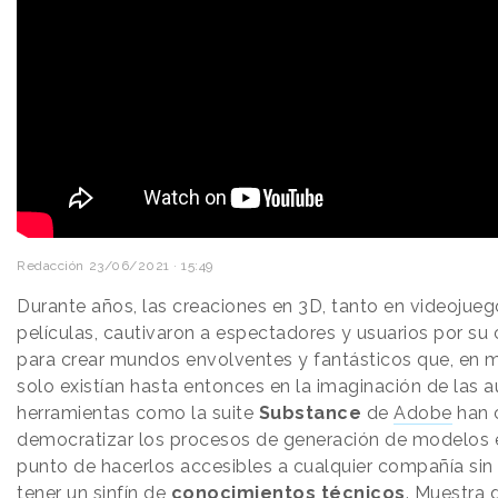
Redacción
23/06/2021 · 15:49
Durante años, las creaciones en 3D, tanto en videoju
películas, cautivaron a espectadores y usuarios por su
para crear mundos envolventes y fantásticos que, en 
solo existían hasta entonces en la imaginación de las a
herramientas como la suite
Substance
de
Adobe
han 
democratizar los procesos de generación de modelos e
punto de hacerlos accesibles a cualquier compañía sin
tener un sinfín de
conocimientos técnicos
. Muestra d