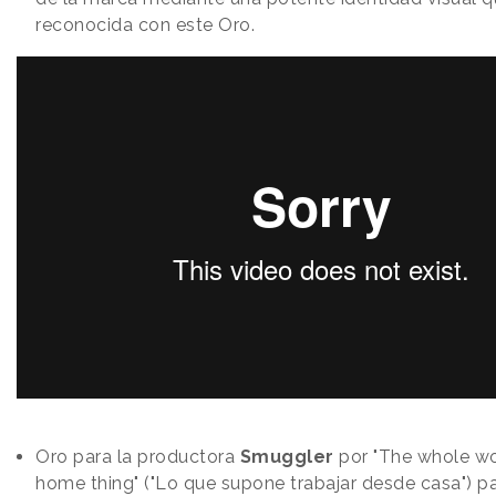
reconocida con este Oro.
Oro para la productora
Smuggler
por "The whole w
home thing" ("Lo que supone trabajar desde casa") p