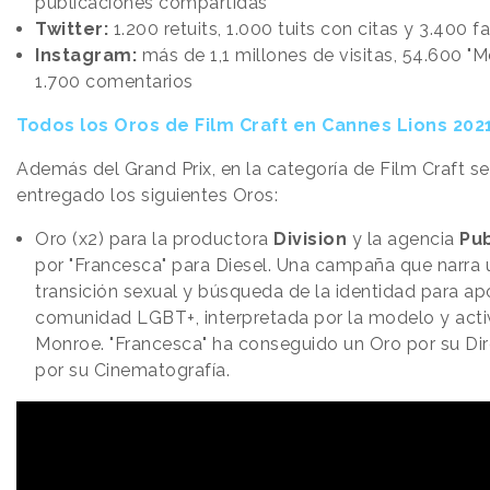
publicaciones compartidas
Twitter:
1.200 retuits, 1.000 tuits con citas y 3.400 f
Instagram:
más de 1,1 millones de visitas, 54.600 "M
1.700 comentarios
Todos los Oros de Film Craft en Cannes Lions 202
Además del Grand Prix, en la categoría de Film Craft s
entregado los siguientes Oros:
Oro (x2) para la productora
Division
y la agencia
Publ
por "Francesca" para Diesel. Una campaña que narra u
transición sexual y búsqueda de la identidad para ap
comunidad LGBT+, interpretada por la modelo y acti
Monroe. "Francesca" ha conseguido un Oro por su Dir
por su Cinematografía.