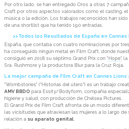
Por otro lado, se han entregado Oros a otras 7 campañ
Craft por otros aspectos valorados como el casting, el
música o la edición. Los trabajos reconocidos han sid
de una shortlist que ha tenido 190 entradas.
>>Todos los Resultados de España en Cannes 
España, que contaba con cuatro nominaciones por tre
ha conseguido ningún metal en Film Craft, donde nuest
consiguió en 2018 su séptimo Grand Prix con
"Hope"
, l
Sra. Rushmore y la productora Blur para la Cruz Roja.
La mejor campaña de Film Craft en Cannes Lions 
"Wombstories" ("Historias del útero") es un trabajo crea
AMV BBDO
para Essity/Bodyform, compañía especiali
higiene y salud, con producción de Chelsea Pictures.
El Grand Prix de Film Craft afronta de un modo diferent
las vicisitudes que atraviesan las mujeres a lo largo de
relación a
su aparato genital
.