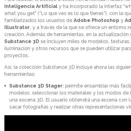
Inteligencia Artificial
y ha incorporado la interfaz “wh
what you get” (“Lo que ves es lo que tienes”), con la q
familiarizados los usuarios de
Adobe Photoshop
y
A
Illustrator
, y a través de la que se ofrece un entorno r
creación. Además de herramientas, en la actualización
Substance 3D
se incluyen miles de modelos, texturas
iluminación y otros recursos que se pueden utilizar par
proyectos.
Así, la colección Substance 3D incluye ahora las siguie
herramientas:
Substance 3D Stager
: permite ensamblar más fáci
modelos, seleccionar los materiales y los modos de 
una escena 3D. El usuario obtendrá una escena con 
sacar fotografías y realizar otras representaciones vi