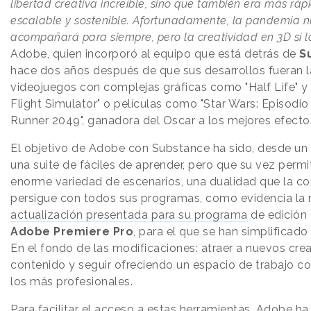
libertad creativa increíble, sino que también era más rápi
escalable y sostenible. Afortunadamente, la pandemia n
acompañará para siempre, pero la creatividad en 3D sí l
Adobe, quien incorporó al equipo que está detrás de
S
hace dos años después de que sus desarrollos fueran l
videojuegos con complejas gráficas como "Half Life" y 
Flight Simulator" o películas como "Star Wars: Episodio 
Runner 2049", ganadora del Oscar a los mejores efecto
El objetivo de Adobe con Substance ha sido, desde un p
una suite de fáciles de aprender, pero que su vez permi
enorme variedad de escenarios, una dualidad que la c
persigue con todos sus programas, como evidencia la 
actualización presentada para su programa
de edición 
Adobe Premiere Pro
, para el que se han simplificado
En el fondo de las modificaciones: atraer a nuevos cre
contenido y seguir ofreciendo un espacio de trabajo c
los más profesionales.
Para facilitar el acceso a estas herramientas, Adobe ha 