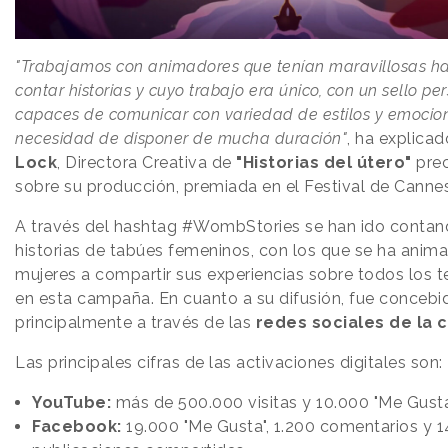
"Trabajamos con animadores que tenían maravillosas ha
contar historias y cuyo trabajo era único, con un sello pe
capaces de comunicar con variedad de estilos y emocion
necesidad de disponer de mucha duración"
, ha explica
Lock
, Directora Creativa de
"Historias del útero"
pre
sobre su producción, premiada en el Festival de Cannes
A través del hashtag #WombStories se han ido conta
historias de tabúes femeninos, con los que se ha anima
mujeres a compartir sus experiencias sobre todos los 
en esta campaña. En cuanto a su difusión, fue concebi
principalmente a través de las
redes sociales de la 
Las principales cifras de las activaciones digitales son:
YouTube:
más de 500.000 visitas y 10.000 "Me Gust
Facebook:
19.000 "Me Gusta", 1.200 comentarios y 