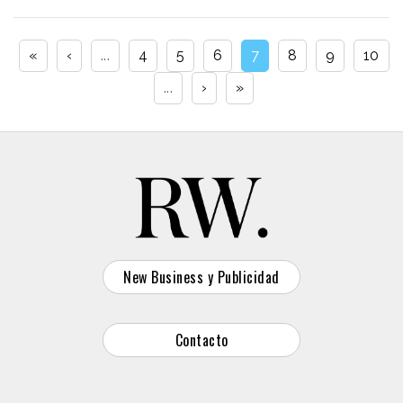
«
‹
...
4
5
6
7
8
9
10
...
›
»
New Business y Publicidad
Contacto