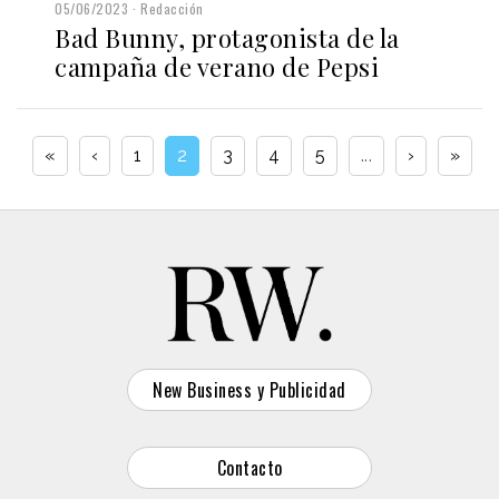
05/06/2023
Redacción
Bad Bunny, protagonista de la
campaña de verano de Pepsi
«
‹
1
2
3
4
5
...
›
»
New Business y Publicidad
Contacto