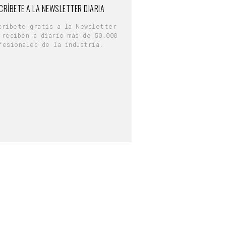
CRÍBETE A LA NEWSLETTER DIARIA
críbete gratis a la Newsletter
 reciben a diario más de 50.000
fesionales de la industria.