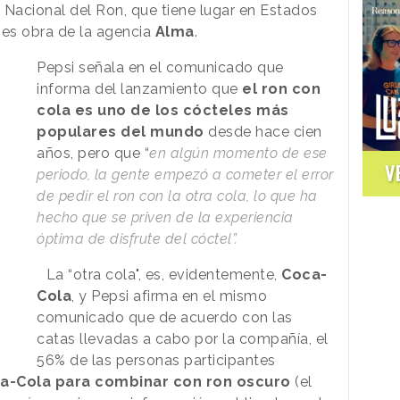
 Nacional del Ron, que tiene lugar en Estados
 es obra de la agencia
Alma
.
Pepsi señala en el comunicado que
informa del lanzamiento que
el ron con
cola es uno de los cócteles más
populares del mundo
desde hace cien
años, pero que “
en algún momento de ese
V
periodo, la gente empezó a cometer el error
de pedir el ron con la otra cola, lo que ha
hecho que se priven de la experiencia
óptima de disfrute del cóctel”.
La “otra cola", es, evidentemente,
Coca-
Cola
, y Pepsi afirma en el mismo
comunicado que de acuerdo con las
catas llevadas a cabo por la compañía, el
56% de las personas participantes
oca-Cola para combinar con ron oscuro
(el