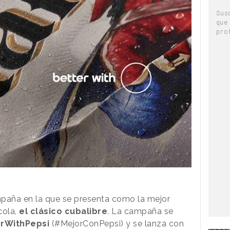
Sus
que
pro
aña en la que se presenta como la mejor
cola,
el clásico cubalibre
. La campaña se
rWithPepsi
(#MejorConPepsi) y se lanza con