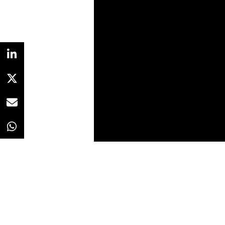
Redacción
28/07/2023 · 08:59
La Fallera
ha querido rendir su p
algunos de los elementos más des