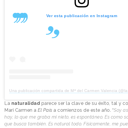
Ver esta publicación en Instagram
Una publicación compartida de Mª del Carmen Valencia (@la.yaya
La
naturalidad
parece ser la clave de su éxito, tal y 
Mari Carmen a
El País
a comienzos de este año. “
Soy asi
hay, lo que me graba mi nieto, es espontáneo. Es como soy 
que busca también. Es natural todo. Físicamente, me pue