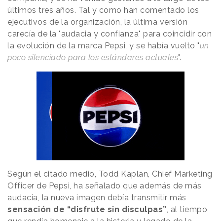
últimos tres años. Tal y como han comentado los
ejecutivos de la organización, la última versión
carecía de la "audacia y confianza" para coincidir con
la evolución de la marca Pepsi, y se había vuelto "
un
poco silenciado para los estándares actuales
".
Según el citado medio, Todd Kaplan, Chief Marketing
Officer de Pepsi, ha señalado que además de más
audacia, la nueva imagen debía transmitir más
sensación de “disfrute sin disculpas”
, al tiempo