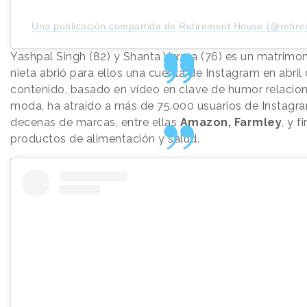
Una publicación compartida de Retirement House (@retir
Yashpal Singh (82) y Shanta Verma (76) es un matrimon
nieta abrió para ellos una cuenta de Instagram en abril
contenido, basado en vídeo en clave de humor relacio
moda, ha atraído a más de 75.000 usuarios de Instagr
decenas de marcas, entre ellas
Amazon, Farmley
, y f
productos de alimentación y salud.